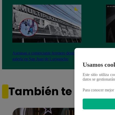
Asesinan a comerciante ferretero dentro de
Joven
galería en San Juan de Lurigancho
Victo
Usamos cook
Este sitio utiliza c
datos se gestionará
También te puede i
Para conocer mejor 