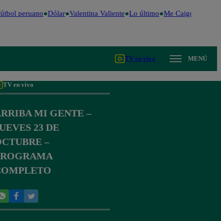
tbol peruano
Dólar
Valentina Valiente
Lo último
Me Caigo de Risa
TV en vivo
MENÚ
TV en vivo
RRIBA MI GENTE –
UEVES 23 DE
OCTUBRE –
PROGRAMA
COMPLETO