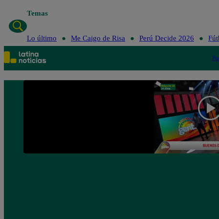
Temas
Lo último
Me Caigo de Risa
Perú Decide 2026
Fút
Po