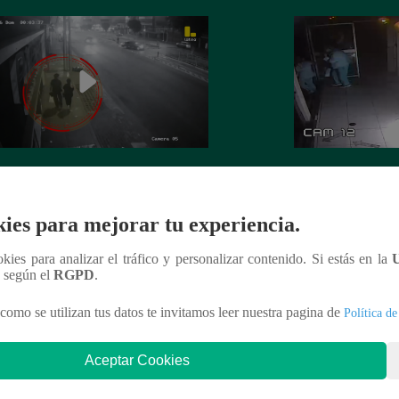
 es asesinada por su expareja en La
La Perla: Extorsio
ria
panadería con clie
ies para mejorar tu experiencia.
ookies para analizar el tráfico y personalizar contenido. Si estás en la
n según el
RGPD
.
nteresar
como se utilizan tus datos te invitamos leer nuestra pagina de
Política de
Aceptar Cookies