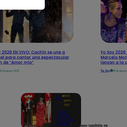
 2026 EN VIVO: Cachín se une a
Yo Soy 2026 
el para cantar una espectacular
Marcelo Mott
ón de “Amor mío”
lanzan a la 
Yo Soy
08 de agosto 2026
08 de agost
Yo
08 de
Soy
agosto
2026
Yo Soy
2026 EN
VIVO: Julio
Iglesias,
Encuéntranos también en