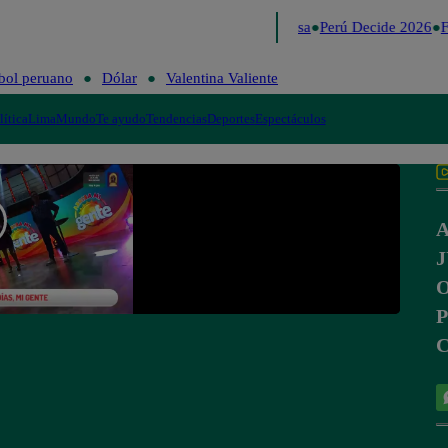
Lo último
Me Caigo de Risa
Perú Decide 2026
Fú
bol peruano
Dólar
Valentina Valiente
lítica
Lima
Mundo
Te ayudo
Tendencias
Deportes
Espectáculos
A
J