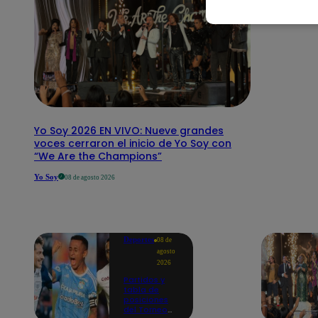
Yo Soy 2026 EN VIVO: Nueve grandes
voces cerraron el inicio de Yo Soy con
“We Are the Champions”
Yo Soy
08 de agosto 2026
Deportes
08 de
agosto
2026
Partidos y
tabla de
posiciones
del Torneo