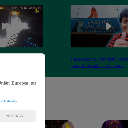
nadores incendian
Hasta siempre, Pompichú: el art
ntes adentro
convirtió la calle en escenario
Unión Europea
, tus
.
 privacidad
Rechazar