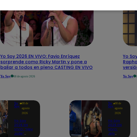
Yo Soy 2026 EN VIVO: Favio Enríquez
Yo Soy
sorprende como Ricky Martin y pone a
Rapha
bailar a todos en pleno CASTING EN VIVO
versi
Yo Soy
Yo Soy
08 de agosto 2026
Yo
Yo
08 de
08 de
Soy
Soy
agosto
agosto
2026
2026
Yo Soy
Yo Soy
2026 EN
2026 EN
VIVO: “Hey
VIVO:
Jude”
Jely