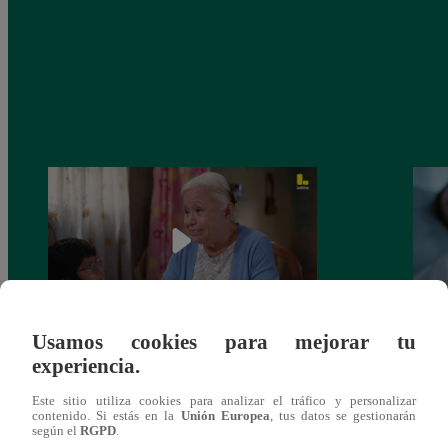
Usamos cookies para mejorar tu
Valentina Valiente capítulo 43: ¡Dolores
Valen
experiencia.
toma una difícil decisión por el futuro de
despi
sus nietos!
Este sitio utiliza cookies para analizar el tráfico y personalizar
contenido. Si estás en la
Unión Europea
, tus datos se gestionarán
según el
RGPD
.