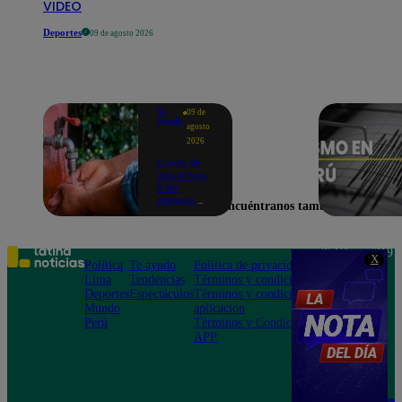
VIDEO
Deportes
09 de agosto 2026
Te
09 de
ayudo
agosto
2026
Corte de
agua hoy,
9 de
agosto:
Encuéntranos también en
horarios y
distritos
afectados
sin el
Teléfono: 219
X
servicio de
Política
Te ayudo
Política de privacidad
1000
Sedapal
Lima
Tendencias
Términos y condiciones
Av. San
Deportes
Espectáculos
Términos y condiciones
Felipe 968
Mundo
aplicación
Jesús María
Perú
Términos y Condiciones
APP