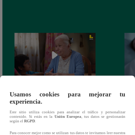
Valentina Valiente capítulo 43: ¡Dolores
Valen
Usamos cookies para mejorar tu
toma una difícil decisión por el futuro de
despi
experiencia.
sus nietos!
Este sitio utiliza cookies para analizar el tráfico y personalizar
contenido. Si estás en la
Unión Europea
, tus datos se gestionarán
según el
RGPD
.
Para conocer mejor como se utilizan tus datos te invitamos leer nuestra