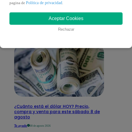
También te puede
Política de privacidad
pagina de
.
Aceptar Cookies
interesar
Rechazar
¿Cuánto está el dólar HOY? Precio,
compra y venta para este sábado 8 de
agosto
Te ayudo
08 de agosto 2026