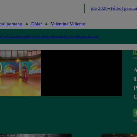
Lo último
Me Caigo de Risa
Perú Decide 2026
Fútbol peruan
bol peruano
Dólar
Valentina Valiente
lítica
Lima
Mundo
Te ayudo
Tendencias
Deportes
Espectáculos
A
0