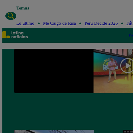
Temas
Lo último
Me Caigo de Risa
Perú Decide 2026
Fút
Po