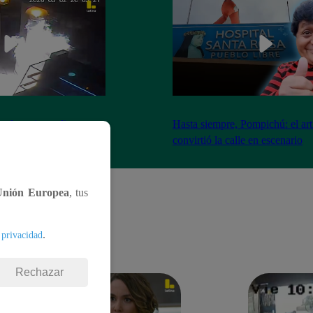
nadores incendian
Hasta siempre, Pompichú: el art
ntes adentro
convirtió la calle en escenario
Unión Europea
, tus
.
 privacidad
Rechazar