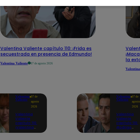
Valentina Valiente capítulo 110: ¡Frida es
Valent
secuestrada en presencia de Edmundo!
¡Macar
la ext
Valentina Valiente
07 de agosto 2026
Valentina
Valentina
Valentina
07 de
07 de
Valiente
Valiente
agosto
agosto
2026
2026
Valentina
Valentina
Valiente
Valiente
capítulo 110:
capítulo 110:
¡Valentina
¡Rodrigo
acompaña a
enfrenta a
Rita en medio
Beto y lo