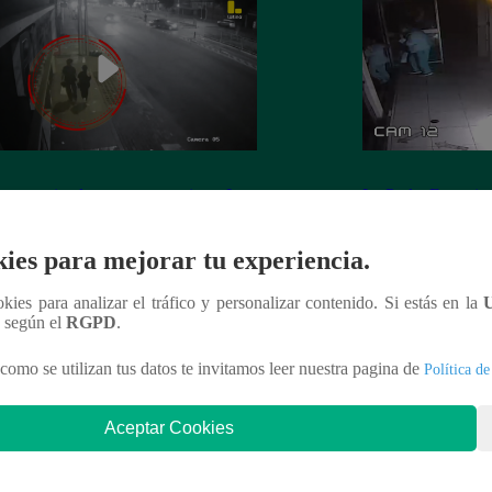
 es asesinada por su expareja en La
La Perla: Extorsio
ria
panadería con clie
ies para mejorar tu experiencia.
ookies para analizar el tráfico y personalizar contenido. Si estás en la
n según el
RGPD
.
nteresar
como se utilizan tus datos te invitamos leer nuestra pagina de
Política de
Aceptar Cookies