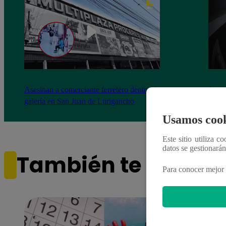
Asesinan a comerciante ferretero dentro de
Joven
galería en San Juan de Lurigancho
Victo
Usamos cook
Este sitio utiliza c
datos se gestionará
También te puede i
Para conocer mejor 