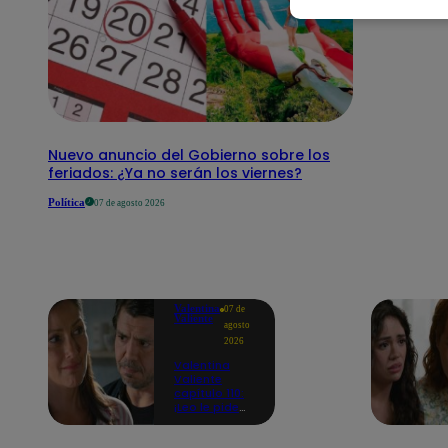
Nuevo anuncio del Gobierno sobre los
feriados: ¿Ya no serán los viernes?
Política
07 de agosto 2026
Valentina
07 de
Valiente
agosto
2026
Valentina
Valiente
capítulo 110:
¡Leo le pide
perdón a Elsa
por haberla