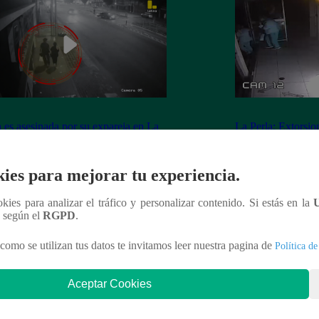
 es asesinada por su expareja en La
La Perla: Extorsio
ria
panadería con clie
ies para mejorar tu experiencia.
ookies para analizar el tráfico y personalizar contenido. Si estás en la
n según el
RGPD
.
nteresar
como se utilizan tus datos te invitamos leer nuestra pagina de
Política de
Aceptar Cookies