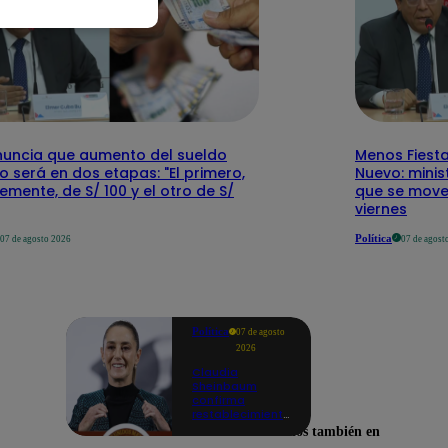
nuncia que aumento del sueldo
Menos Fiesta
 será en dos etapas: "El primero,
Nuevo: mini
emente, de S/ 100 y el otro de S/
que se mover
viernes
Política
07 de agosto 2026
07 de agost
Política
07 de agosto
2026
Claudia
Sheinbaum
confirma
restablecimiento
de las
Encuéntranos también en
reacciones con