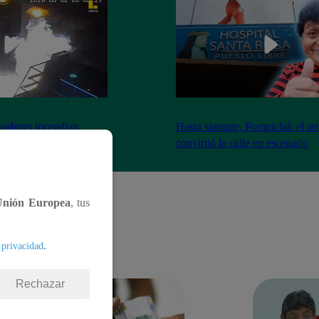
nadores incendian
Hasta siempre, Pompichú: el art
ntes adentro
convirtió la calle en escenario
Unión Europea
, tus
.
 privacidad
Rechazar