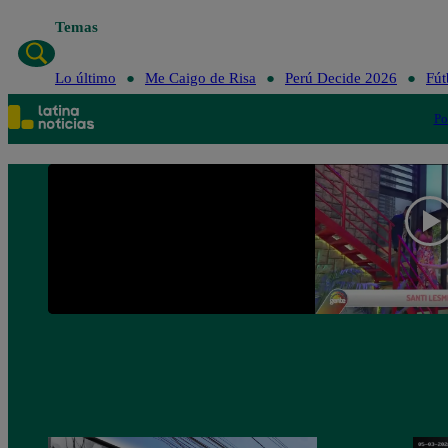
Temas
Lo último
Me Caigo de Risa
Perú Decide 2026
Fút
Po