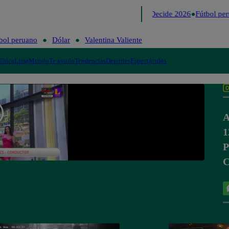
Lo último
Me Caigo de Risa
Perú Decide 2026
Fútbol per
bol peruano
Dólar
Valentina Valiente
lítica
Lima
Mundo
Te ayudo
Tendencias
Deportes
Espectáculos
A
1