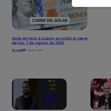
Dólar en Perú: a cuánto se cotizó el cierre
de hoy, 7 de agosto de 2026
Te ayudo
07 de agosto 2026
Yo
07 de
Soy
agosto
2026
"En Latina
me siento
como en
casa, lo
extrañaba":