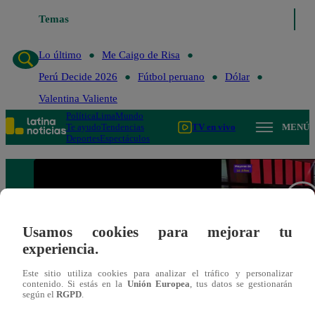
Temas
Lo último
Me Caigo 
Lo último
Me Caigo de Risa
Perú Decide 2026
Fútbol peruano
Dólar
Valentina Valiente
Política
Lima
Mundo
Te ayudo
Tendencias
TV en vivo
MENÚ
Deportes
Espectáculos
Usamos cookies para mejorar tu
experiencia.
Este sitio utiliza cookies para analizar el tráfico y personalizar
contenido. Si estás en la
Unión Europea
, tus datos se gestionarán
según el
RGPD
.