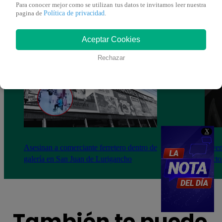
Para conocer mejor como se utilizan tus datos te invitamos leer nuestra
Política de privacidad
pagina de
.
Aceptar Cookies
Rechazar
X
Asesinan a comerciante ferretero dentro de
Joven
galería en San Juan de Lurigancho
Victo
También te puede