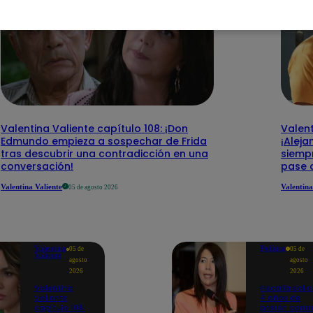
Valentina Valiente capítulo 108: ¡Don
Valent
Edmundo empieza a sospechar de Frida
¡Aleja
tras descubrir una contradicción en una
siempr
conversación!
pase 
Valentina Valiente
Valentina
05 de agosto 2026
Valentina
Política
05 de
05 de
Valiente
agosto
agosto
2026
2026
Valentina
Fiscalía solic
Valiente
4 años de
capítulo 108:
prisión contr