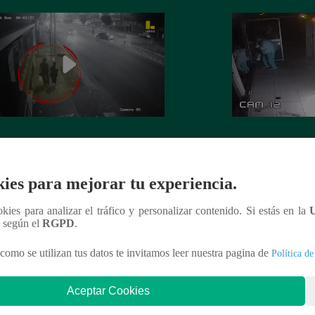
 es asesinada por su expareja en La
La Perla: Extorsio
ria
panadería con clie
ies para mejorar tu experiencia.
ookies para analizar el tráfico y personalizar contenido. Si estás en la
n según el
RGPD
.
nteresar
como se utilizan tus datos te invitamos leer nuestra pagina de
Política de
Aceptar Cookies