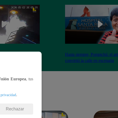
nadores incendian
Hasta siempre, Pompichú: el art
ntes adentro
convirtió la calle en escenario
Unión Europea
, tus
.
 privacidad
Rechazar