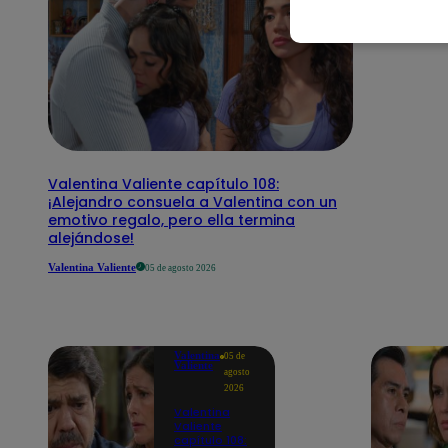
Valentina Valiente capítulo 108:
¡Alejandro consuela a Valentina con un
emotivo regalo, pero ella termina
alejándose!
Valentina Valiente
05 de agosto 2026
Valentina
05 de
Valiente
agosto
2026
Valentina
Valiente
capítulo 108: