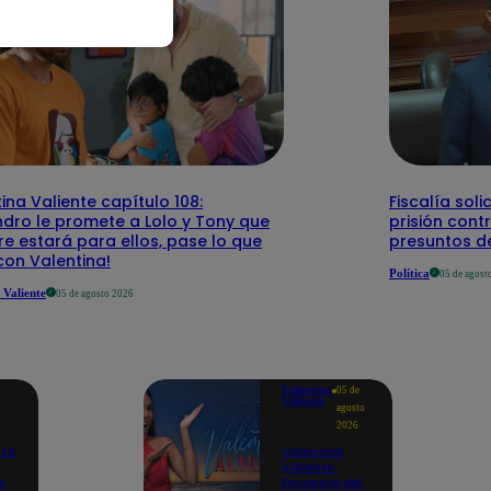
ina Valiente capítulo 108:
Fiscalía sol
ndro le promete a Lolo y Tony que
prisión con
e estará para ellos, pase lo que
presuntos de
con Valentina!
Política
05 de agost
 Valiente
05 de agosto 2026
Valentina
05 de
Valiente
agosto
2026
ita
Valentina
Valiente:
a
Encuesta del