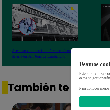
Asesinan a comerciante ferretero dentro de
Joven
galería en San Juan de Lurigancho
Victo
Usamos cook
Este sitio utiliza c
datos se gestionará
También te puede i
Para conocer mejor 