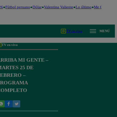
6
Fútbol peruano
Dólar
Valentina Valiente
Lo último
Me Caigo de R
TV en vivo
MENÚ
TV en vivo
RRIBA MI GENTE –
ARTES 25 DE
FEBRERO –
PROGRAMA
COMPLETO