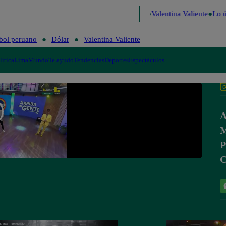
isa
Perú Decide 2026
Fútbol peruano
Dólar
Valentina Valiente
Lo ú
bol peruano
Dólar
Valentina Valiente
lítica
Lima
Mundo
Te ayudo
Tendencias
Deportes
Espectáculos
A
M