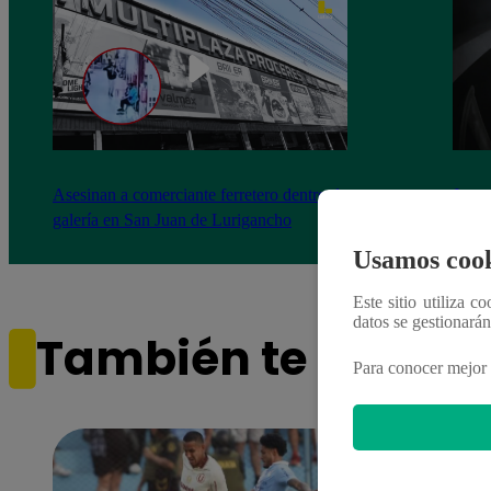
Asesinan a comerciante ferretero dentro de
Joven
galería en San Juan de Lurigancho
Victo
Usamos cook
Este sitio utiliza c
datos se gestionará
También te puede i
Para conocer mejor 