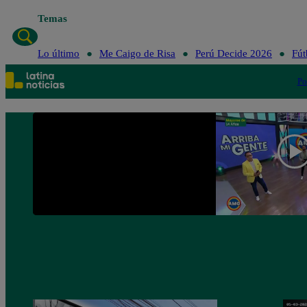
Temas
Lo último
Me Caigo de R
Lo último
Me Caigo de Risa
Perú Decide 2026
Fút
Po