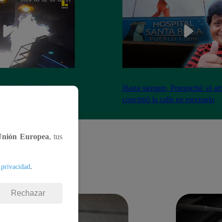
nadores incendian
Hasta siempre, Pompichú: el art
ntes adentro
convirtió la calle en escenario
Unión Europea
, tus
.
 privacidad
Rechazar