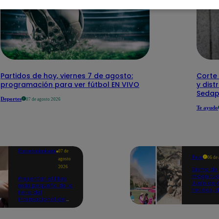
Partidos de hoy, viernes 7 de agosto:
Corte 
programación para ver fútbol EN VIVO
y dist
Sedap
Deportes
07 de agosto 2026
Te ayudo
Entretenimiento
07 de
Perú
06 de
agosto
2026
Sismo de
magnitud
Presentan el libro
Junín dej
más pequeño de la
heridos, 
Feria del
hogares 
Internacional del
propició
Libro de Lima: mide
desprend
casi la falange de