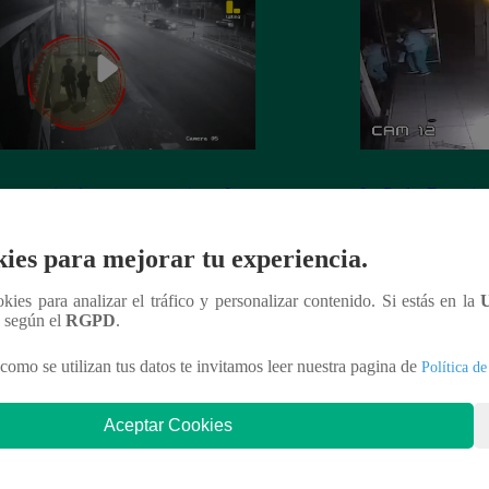
 es asesinada por su expareja en La
La Perla: Extorsio
ria
panadería con clie
ies para mejorar tu experiencia.
ookies para analizar el tráfico y personalizar contenido. Si estás en la
n según el
RGPD
.
nteresar
como se utilizan tus datos te invitamos leer nuestra pagina de
Política de
Aceptar Cookies