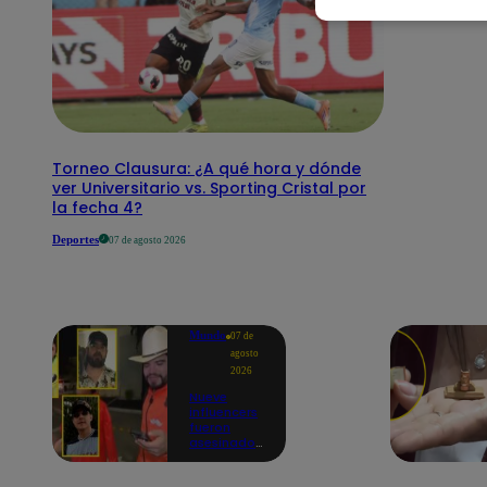
Torneo Clausura: ¿A qué hora y dónde
ver Universitario vs. Sporting Cristal por
la fecha 4?
Deportes
07 de agosto 2026
Mundo
07 de
agosto
2026
Nueve
influencers
fueron
asesinados
por la
guerra