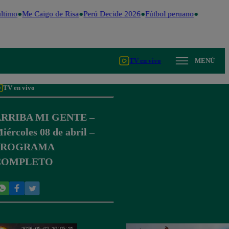
ltimo
Me Caigo de Risa
Perú Decide 2026
Fútbol peruano
Dólar
Val
TV en vivo
MENÚ
TV en vivo
RRIBA MI GENTE –
iércoles 08 de abril –
PROGRAMA
COMPLETO