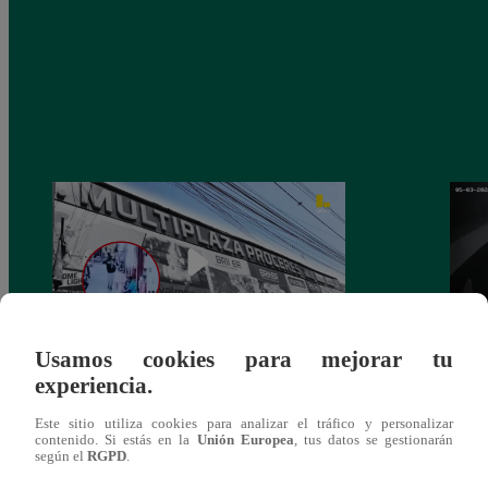
Usamos cookies para mejorar tu
experiencia.
Asesinan a comerciante ferretero dentro de
Joven
galería en San Juan de Lurigancho
Victo
Este sitio utiliza cookies para analizar el tráfico y personalizar
contenido. Si estás en la
Unión Europea
, tus datos se gestionarán
según el
RGPD
.