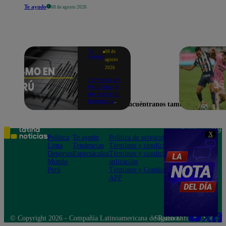
Te ayudo
08 de agosto 2026
Te
08 de
ayudo
agosto
2026
Temblor en
Perú hoy, 8
de agosto:
horario y
Encuéntranos también en
epicentro
del último
sismo,
según IGP
Teléfono: 219
X
Política
Te ayudo
Política de privacidad
1000
Lima
Tendencias
Términos y condiciones
Av. San
Deportes
Espectáculos
Términos y condiciones
Felipe 968
Mundo
aplicación
Jesús María
Perú
Términos y Condiciones
APP
© Copyright 2026 - Compañía Latinoamericana de Radio Difusión S.A.
Síguenos