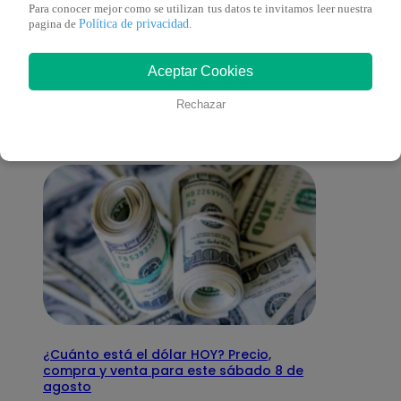
Para conocer mejor como se utilizan tus datos te invitamos leer nuestra
Política de privacidad
pagina de
.
También te puede
Aceptar Cookies
interesar
Rechazar
¿Cuánto está el dólar HOY? Precio,
compra y venta para este sábado 8 de
agosto