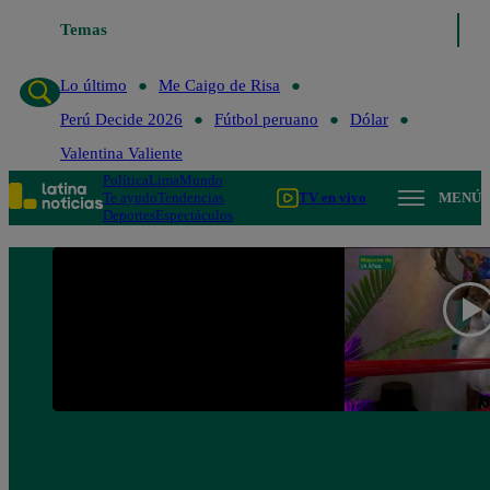
Temas
Lo último
Me Caigo de Risa
Lo último
Me Caigo de Risa
Perú Decide 2026
Fútbol peruano
Dólar
Valentina Valiente
Política
Lima
Mundo
Te ayudo
Tendencias
TV en vivo
MENÚ
Deportes
Espectáculos