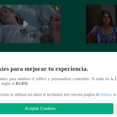
tina Valiente capítulo 43: ¡Macarena
Valentina Valiente
erta desorientada tras accidente!
Gabo rompen su ne
enfrentamiento!
ies para mejorar tu experiencia.
ookies para analizar el tráfico y personalizar contenido. Si estás en la
n según el
RGPD
.
nteresar
como se utilizan tus datos te invitamos leer nuestra pagina de
Política de
Aceptar Cookies