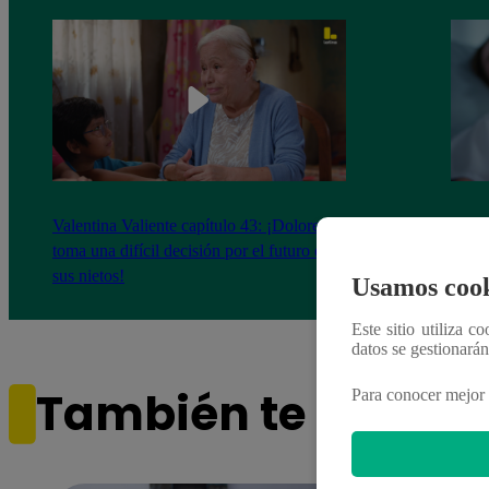
Valentina Valiente capítulo 43: ¡Dolores
Valen
toma una difícil decisión por el futuro de
despi
sus nietos!
Usamos cook
Este sitio utiliza c
datos se gestionará
También te puede i
Para conocer mejor 