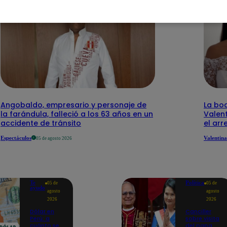
Angobaldo, empresario y personaje de
La bo
la farándula, falleció a los 63 años en un
Valen
accidente de tránsito
el arr
Espectáculos
Valentina
05 de agosto 2026
Te
Política
05 de
05 de
ayudo
agosto
agosto
2026
2026
Dólar en
Canciller
Perú: a
sobre visita
cuánto se
del papa