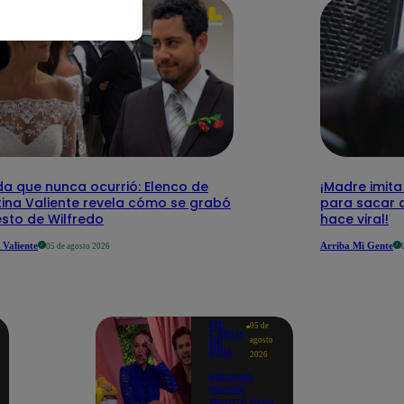
da que nunca ocurrió: Elenco de
¡Madre imita
tina Valiente revela cómo se grabó
para sacar a
esto de Wilfredo
hace viral!
 Valiente
Arriba Mi Gente
05 de agosto 2026
ME
05 de
CAIGO
agosto
DE
RISA
2026
Eduardo
Romay
desató risas