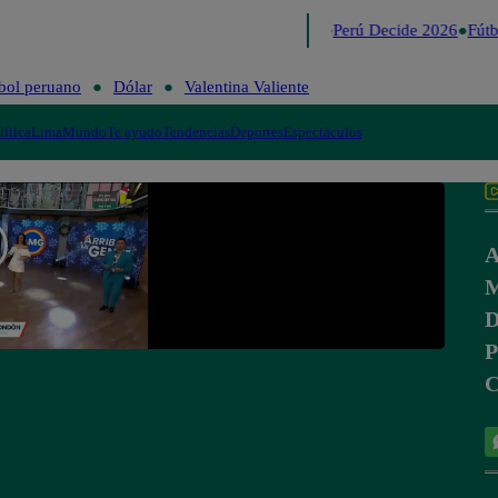
Lo último
Me Caigo de Risa
Perú Decide 2026
Fútb
bol peruano
Dólar
Valentina Valiente
lítica
Lima
Mundo
Te ayudo
Tendencias
Deportes
Espectáculos
A
M
D