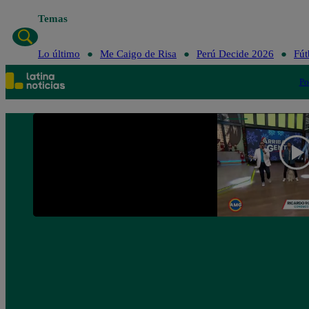
Temas
Lo último
Me Caigo de Risa
Perú Decide 2026
Fút
Po