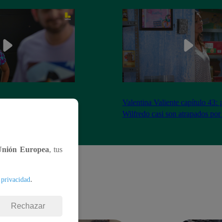
 capítulo 43: ¡Jenny y
Valentina Valiente capítulo 43: 
gocio tras tenso
Wilfredo casi son atrapados por
Unión Europea
, tus
.
 privacidad
Rechazar