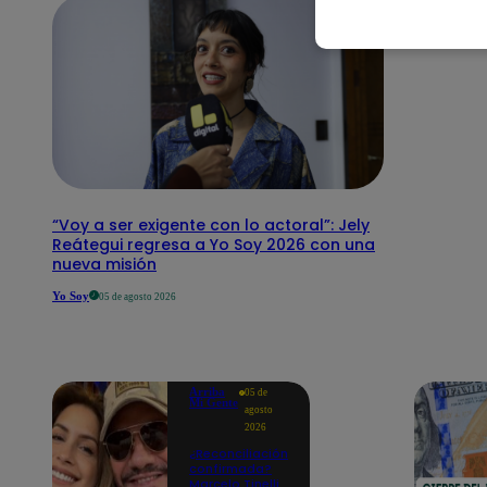
“Voy a ser exigente con lo actoral”: Jely
Reátegui regresa a Yo Soy 2026 con una
nueva misión
Yo Soy
05 de agosto 2026
Arriba
05 de
Mi Gente
agosto
2026
¿Reconciliación
confirmada?
Marcelo Tinelli