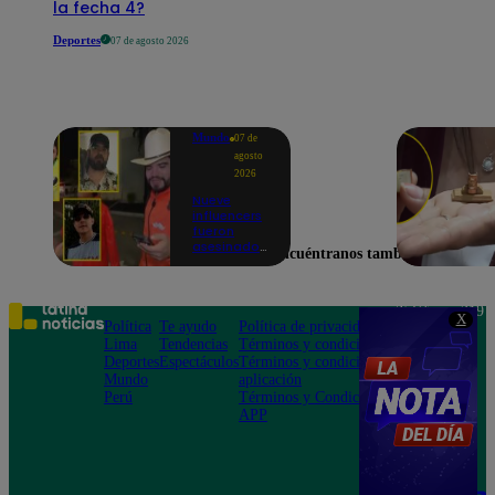
la fecha 4?
Deportes
07 de agosto 2026
Mundo
07 de
agosto
2026
Nueve
influencers
fueron
asesinados
Encuéntranos también en
por la
guerra
interna en
el Cártel de
Teléfono: 219
X
Sinaloa
Política
Te ayudo
Política de privacidad
1000
Lima
Tendencias
Términos y condiciones
Av. San
Deportes
Espectáculos
Términos y condiciones
Felipe 968
Mundo
aplicación
Jesús María
Perú
Términos y Condiciones
APP