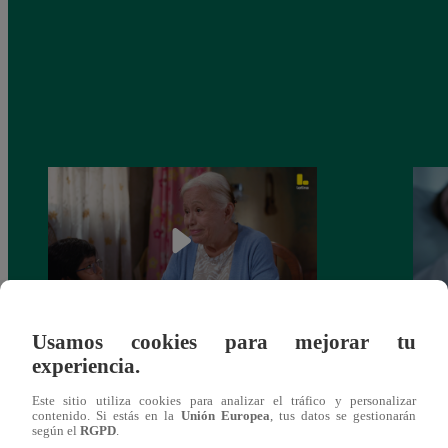
Usamos cookies para mejorar tu
Valentina Valiente capítulo 43: ¡Dolores
Valen
experiencia.
toma una difícil decisión por el futuro de
despi
sus nietos!
Este sitio utiliza cookies para analizar el tráfico y personalizar
contenido. Si estás en la
Unión Europea
, tus datos se gestionarán
según el
RGPD
.