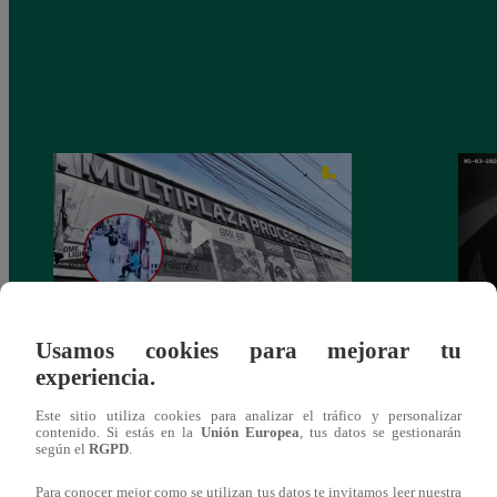
Usamos cookies para mejorar tu
Asesinan a comerciante ferretero dentro de
Joven
experiencia.
galería en San Juan de Lurigancho
Victo
Este sitio utiliza cookies para analizar el tráfico y personalizar
contenido. Si estás en la
Unión Europea
, tus datos se gestionarán
según el
RGPD
.
Para conocer mejor como se utilizan tus datos te invitamos leer nuestra