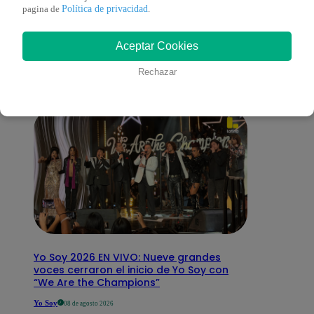
También te puede
Política de privacidad
pagina de
.
Aceptar Cookies
interesar
Rechazar
Yo Soy 2026 EN VIVO: Nueve grandes
voces cerraron el inicio de Yo Soy con
“We Are the Champions”
Yo Soy
08 de agosto 2026