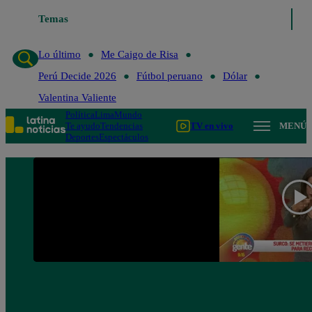
Temas
Lo último
Me Caigo de Ris
Lo último
Me Caigo de Risa
Perú Decide 2026
Fútbol peruano
Dólar
Valentina Valiente
Política
Lima
Mundo
Te ayudo
Tendencias
TV en vivo
MENÚ
Deportes
Espectáculos