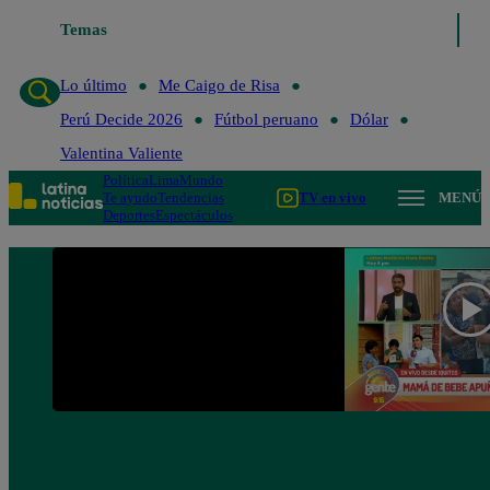
Temas
Lo último
Me Caigo de R
Lo último
Me Caigo de Risa
Perú Decide 2026
Fútbol peruano
Dólar
Valentina Valiente
Política
Lima
Mundo
Te ayudo
Tendencias
TV en vivo
MENÚ
Deportes
Espectáculos