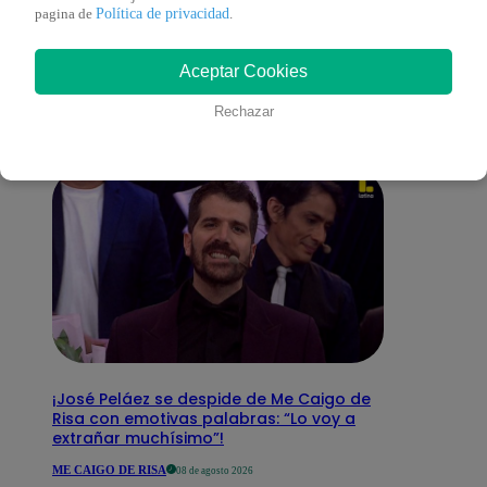
También te puede
Política de privacidad
pagina de
.
Aceptar Cookies
interesar
Rechazar
¡José Peláez se despide de Me Caigo de
Risa con emotivas palabras: “Lo voy a
extrañar muchísimo”!
ME CAIGO DE RISA
08 de agosto 2026