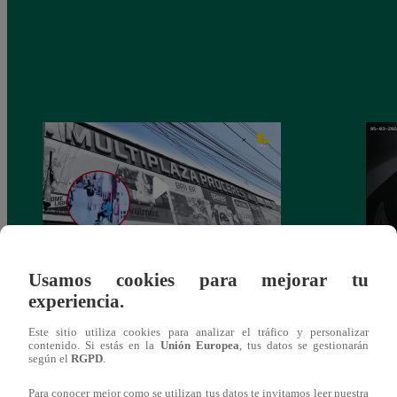
Usamos cookies para mejorar tu
Asesinan a comerciante ferretero dentro de
Joven
experiencia.
galería en San Juan de Lurigancho
Victo
Este sitio utiliza cookies para analizar el tráfico y personalizar
contenido. Si estás en la
Unión Europea
, tus datos se gestionarán
según el
RGPD
.
Para conocer mejor como se utilizan tus datos te invitamos leer nuestra