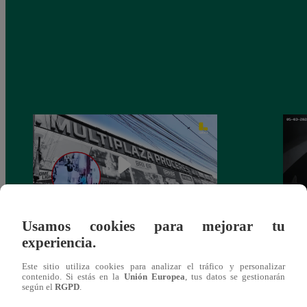
Usamos cookies para mejorar tu
experiencia.
Asesinan a comerciante ferretero dentro de
Joven
galería en San Juan de Lurigancho
Victo
Este sitio utiliza cookies para analizar el tráfico y personalizar
contenido. Si estás en la
Unión Europea
, tus datos se gestionarán
según el
RGPD
.