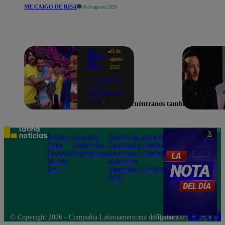
ME CAIGO DE RISA
06 de agosto 2026
ME
06 de
CAIGO
agosto
DE
RISA
2026
"A Peláez le
dicen...":
Manuel Gold
hace
Encuéntranos también en
explotar de
risa a Julio
Díaz antes
de contar el
Teléfono: 219
X
chiste
Política
Te ayudo
Política de privacidad
1000
Lima
Tendencias
Términos y condiciones
Av. San
Deportes
Espectáculos
Términos y condiciones
Felipe 968
Mundo
aplicación
Jesús María
Perú
Términos y Condiciones
APP
© Copyright 2026 - Compañía Latinoamericana de Radio Difusión S.A.
Síguenos