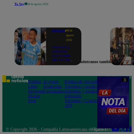
Yo Soy
08 de agosto 2026
Deportes
08 de
agosto
2026
Partidos y
tabla de
posiciones
del Torneo
Encuéntranos también en
Clausura EN
VIVO: así van
los equipos
en la fecha 4
Teléfono: 219
X
Política
Te ayudo
Política de privacidad
1000
Lima
Tendencias
Términos y condiciones
Av. San
Deportes
Espectáculos
Términos y condiciones
Felipe 968
Mundo
aplicación
Jesús María
Perú
Términos y Condiciones
APP
© Copyright 2026 - Compañía Latinoamericana de Radio Difusión S.A.
Síguenos