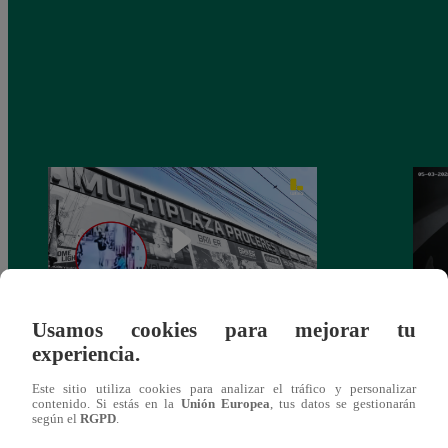
Usamos cookies para mejorar tu
experiencia.
Asesinan a comerciante ferretero dentro de
Joven
galería en San Juan de Lurigancho
Victo
Este sitio utiliza cookies para analizar el tráfico y personalizar
contenido. Si estás en la
Unión Europea
, tus datos se gestionarán
según el
RGPD
.