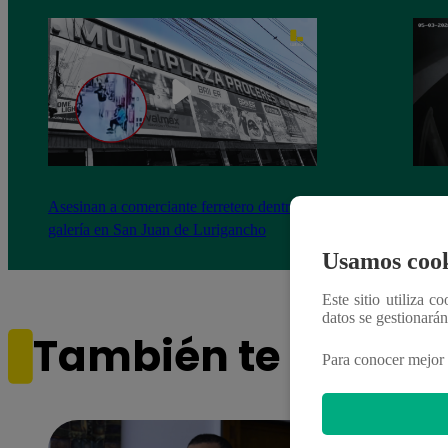
Asesinan a comerciante ferretero dentro de
Joven
galería en San Juan de Lurigancho
Victo
Usamos cook
Este sitio utiliza c
datos se gestionará
También te puede i
Para conocer mejor 