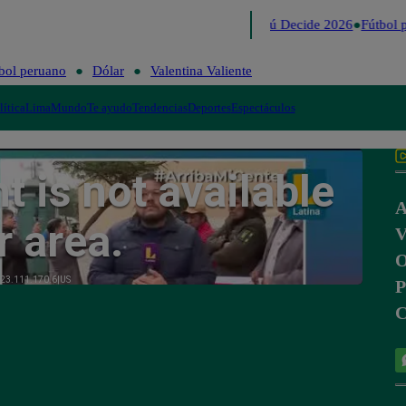
Lo último
Me Caigo de Risa
Perú Decide 2026
Fútbol p
bol peruano
Dólar
Valentina Valiente
lítica
Lima
Mundo
Te ayudo
Tendencias
Deportes
Espectáculos
A
V