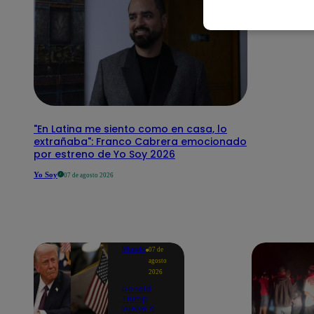
"En Latina me siento como en casa, lo
extrañaba": Franco Cabrera emocionado
por estreno de Yo Soy 2026
Yo Soy
07 de agosto 2026
Mundo
07 de
agosto
2026
Donald
Trump
vuelve a