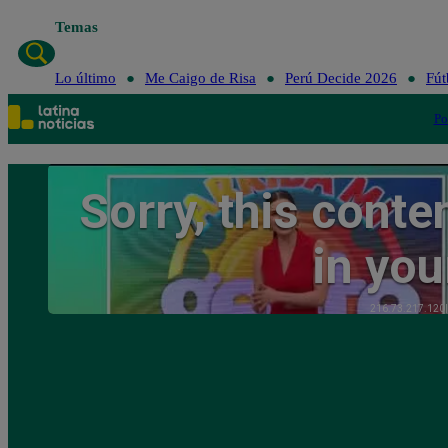
Temas
Lo último
Me Caigo de Risa
Perú Decide 2026
Fút
Po