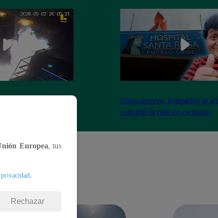
nadores incendian
Hasta siempre, Pompichú: el art
ntes adentro
convirtió la calle en escenario
Unión Europea
, tus
.
 privacidad
Rechazar