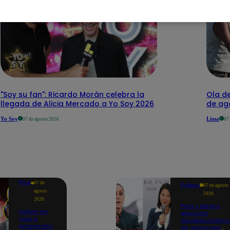
"Soy su fan": Ricardo Morán celebra la
Ola de
llegada de Alicia Mercado a Yo Soy 2026
de ago
Yo Soy
Lima
07 de agosto 2026
07
Perú
07 de
Política
07 de agosto
agosto
2026
2026
Perú y México
Hallan sin
anuncian
vida a
restablecimient
empresario
de relaciones