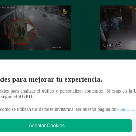
 es asesinada por su expareja en La
La Perla: Extorsio
ria
panadería con clie
ies para mejorar tu experiencia.
ookies para analizar el tráfico y personalizar contenido. Si estás en la
n según el
RGPD
.
nteresar
como se utilizan tus datos te invitamos leer nuestra pagina de
Política de
Aceptar Cookies