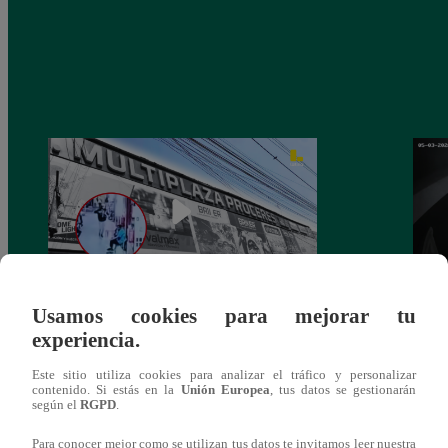
Usamos cookies para mejorar tu
Asesinan a comerciante ferretero dentro de
Joven
experiencia.
galería en San Juan de Lurigancho
Victo
Este sitio utiliza cookies para analizar el tráfico y personalizar
contenido. Si estás en la
Unión Europea
, tus datos se gestionarán
según el
RGPD
.
Para conocer mejor como se utilizan tus datos te invitamos leer nuestra