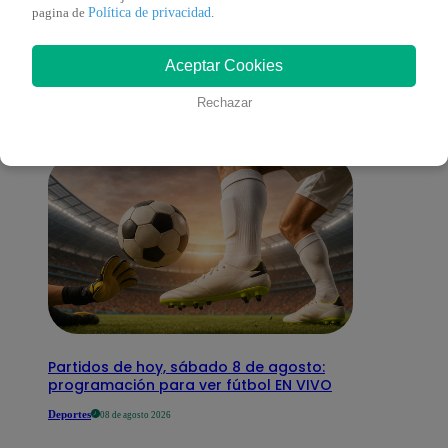
También te puede
Política de privacidad
pagina de
.
Aceptar Cookies
interesar
Rechazar
Partidos de hoy, sábado 8 de agosto:
programación para ver fútbol EN VIVO
Deportes
08 de agosto 2026