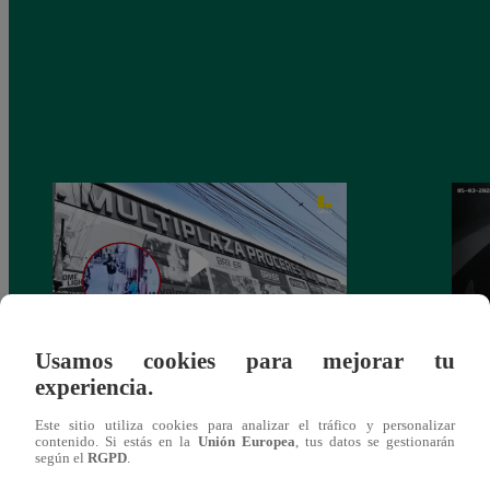
Usamos cookies para mejorar tu
experiencia.
Asesinan a comerciante ferretero dentro de
Joven
galería en San Juan de Lurigancho
Victo
Este sitio utiliza cookies para analizar el tráfico y personalizar
contenido. Si estás en la
Unión Europea
, tus datos se gestionarán
según el
RGPD
.