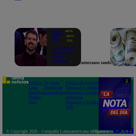
ME
08 de
CAIGO
agosto
DE
RISA
2026
¡José Peláez
se despide
de Me
Caigo de
Encuéntranos también en
Risa con
emotivas
palabras:
“Lo voy a
Teléfono: 219
X
extrañar
Política
Te ayudo
Política de privacidad
1000
muchísimo”!
Lima
Tendencias
Términos y condiciones
Av. San
Deportes
Espectáculos
Términos y condiciones
Felipe 968
Mundo
aplicación
Jesús María
Perú
Términos y Condiciones
APP
© Copyright 2026 - Compañía Latinoamericana de Radio Difusión S.A.
Síguenos