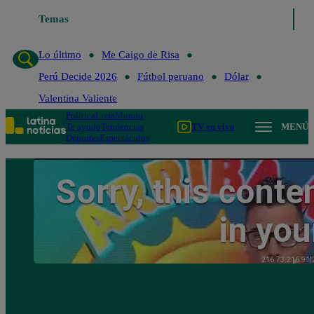
Temas
Lo último
Me Caigo de 
Lo último
Me Caigo de Risa
Perú Decide 2026
Fútbol peruano
Dólar
Valentina Valiente
Política
Lima
Mundo
Te ayudo
Tendencias
TV en vivo
MENÚ
Deportes
Espectáculos