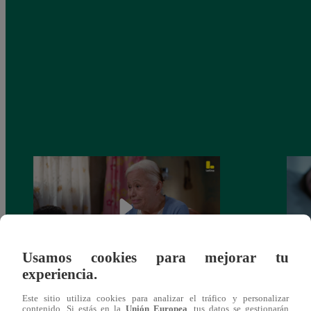
Usamos cookies para mejorar tu
experiencia.
Valentina Valiente capítulo 43: ¡Dolores
Valen
Este sitio utiliza cookies para analizar el tráfico y personalizar
toma una difícil decisión por el futuro de
despi
contenido. Si estás en la
Unión Europea
, tus datos se gestionarán