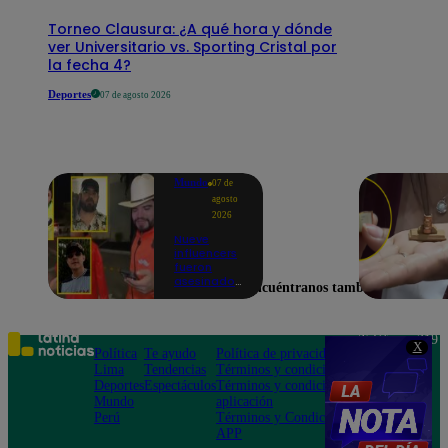
Torneo Clausura: ¿A qué hora y dónde
ver Universitario vs. Sporting Cristal por
la fecha 4?
Deportes
07 de agosto 2026
Mundo
07 de
agosto
2026
Nueve
influencers
fueron
asesinados
Encuéntranos también en
por la
guerra
interna en
el Cártel de
Teléfono: 219
X
Sinaloa
Política
Te ayudo
Política de privacidad
1000
Lima
Tendencias
Términos y condiciones
Av. San
Deportes
Espectáculos
Términos y condiciones
Felipe 968
Mundo
aplicación
Jesús María
Perú
Términos y Condiciones
APP