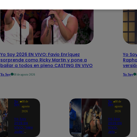
Yo Soy 2026 EN VIVO: Favio Enríquez
Yo Soy
sorprende como Ricky Martin y pone a
Rapha
bailar a todos en pleno CASTING EN VIVO
versi
Yo Soy
Yo Soy
08 de agosto 2026
Yo
Yo
08 de
08 de
Soy
Soy
agosto
agosto
2026
2026
Yo Soy
Yo Soy
2026 EN
2026 EN
VIVO: “Hey
VIVO:
Jude”
Jely
reúne a
Reátegui