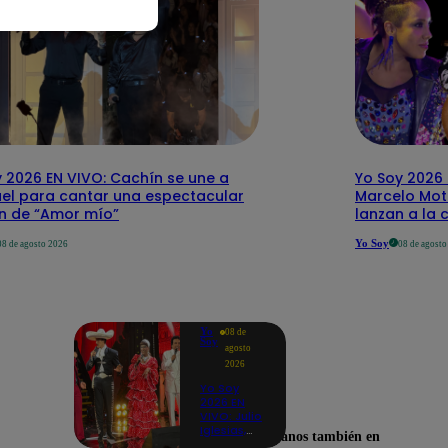
 2026 EN VIVO: Cachín se une a
Yo Soy 2026 
el para cantar una espectacular
Marcelo Mott
ón de “Amor mío”
lanzan a la 
Yo Soy
08 de agosto 2026
08 de agost
Yo
08 de
Soy
agosto
2026
Yo Soy
2026 EN
VIVO: Julio
Iglesias,
Encuéntranos también en
José José,