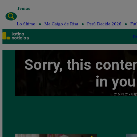
Temas
Lo último
Me Caigo de Risa
Perú Decide 2026
Fút
Po