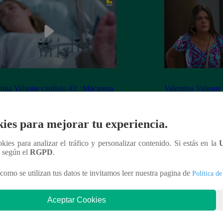
tina Valiente capítulo 43: ¡Macarena
Valentina Valiente
erta desorientada tras accidente!
Gabo rompen su ne
enfrentamiento!
ies para mejorar tu experiencia.
ookies para analizar el tráfico y personalizar contenido. Si estás en la
n según el
RGPD
.
nteresar
como se utilizan tus datos te invitamos leer nuestra pagina de
Política de
Aceptar Cookies