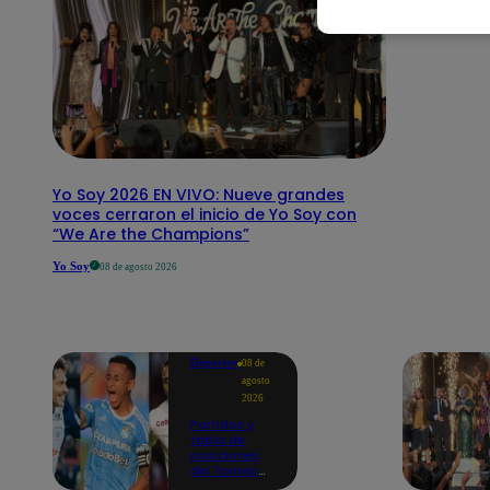
Yo Soy 2026 EN VIVO: Nueve grandes
voces cerraron el inicio de Yo Soy con
“We Are the Champions”
Yo Soy
08 de agosto 2026
Deportes
08 de
agosto
2026
Partidos y
tabla de
posiciones
del Torneo
Clausura EN