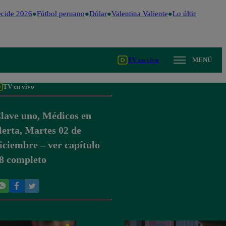
cide 2026
Fútbol peruano
Dólar
Valentina Valiente
Lo último
Me Cai
TV en vivo
MENÚ
TV en vivo
lave uno, Médicos en
lerta, Martes 02 de
iciembre – ver capítulo
8 completo