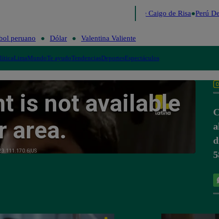
Lo último
Me Caigo de Risa
Perú De
bol peruano
Dólar
Valentina Valiente
lítica
Lima
Mundo
Te ayudo
Tendencias
Deportes
Espectáculos
C
a
d
5