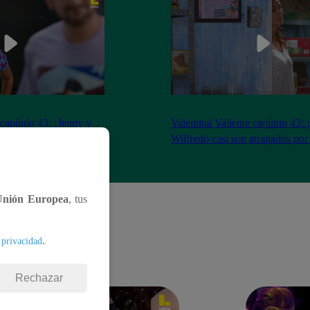
 capítulo 43: ¡Jenny y
Valentina Valiente capítulo 43: 
gocio tras tenso
Wilfredo casi son atrapados por
Unión Europea
, tus
.
 privacidad
Rechazar