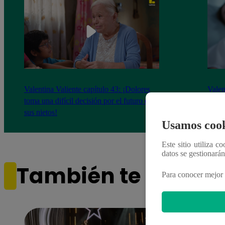
Valentina Valiente capítulo 43: ¡Dolores
Valen
toma una difícil decisión por el futuro de
despi
sus nietos!
Usamos cook
Este sitio utiliza c
datos se gestionará
También te puede i
Para conocer mejor 