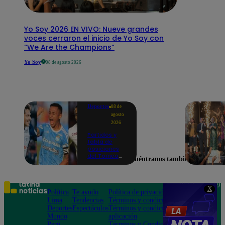
Yo Soy 2026 EN VIVO: Nueve grandes
voces cerraron el inicio de Yo Soy con
“We Are the Champions”
Yo Soy
08 de agosto 2026
Deportes
08 de
agosto
2026
Partidos y
tabla de
posiciones
del Torneo
Encuéntranos también en
Clausura EN
VIVO: así van
los equipos
en la fecha 4
Teléfono: 219
X
Política
Te ayudo
Política de privacidad
1000
Lima
Tendencias
Términos y condiciones
Av. San
Deportes
Espectáculos
Términos y condiciones
Felipe 968
Mundo
aplicación
Jesús María
Perú
Términos y Condiciones