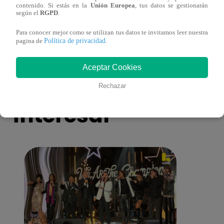
contenido. Si estás en la
Unión Europea
, tus datos se gestionarán
toma una difícil decisión por el futuro de
despi
según el
RGPD
.
sus nietos!
Para conocer mejor como se utilizan tus datos te invitamos leer nuestra
Política de privacidad
pagina de
.
Aceptar Cookies
También te puede
Rechazar
interesar