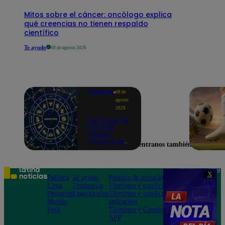
Mitos sobre el cáncer: oncólogo explica
qué creencias no tienen respaldo
científico
Te ayudo
08 de agosto 2026
Tendencias
08 de
agosto
2026
Horóscopo de
HOY, 8 de
agosto:
¿cómo te irá
Encuéntranos también en
en el amor y
trabajo, según
la IA?
Teléfono: 219
X
Política
Te ayudo
Política de privacidad
1000
Lima
Tendencias
Términos y condiciones
Av. San
Deportes
Espectáculos
Términos y condiciones
Felipe 968
Mundo
aplicación
Jesús María
Perú
Términos y Condiciones
APP