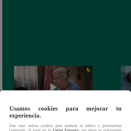
Usamos cookies para mejorar tu
experiencia.
Valentina Valiente capítulo 43: ¡Dolores
Valen
Este sitio utiliza cookies para analizar el tráfico y personalizar
toma una difícil decisión por el futuro de
despi
contenido. Si estás en la
Unión Europea
, tus datos se gestionarán