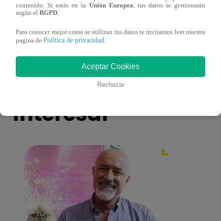
contenido. Si estás en la
Unión Europea
, tus datos se gestionarán
toma una difícil decisión por el futuro de
despi
según el
RGPD
.
sus nietos!
Para conocer mejor como se utilizan tus datos te invitamos leer nuestra
Política de privacidad
pagina de
.
Aceptar Cookies
También te puede
Rechazar
interesar