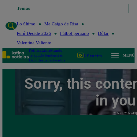
Temas
Lo último
Me Caigo 
Lo último
Me Caigo de Risa
Perú Decide 2026
Fútbol peruano
Dólar
Valentina Valiente
Política
Lima
Mundo
Te ayudo
Tendencias
TV en vivo
MENÚ
Deportes
Espectáculos