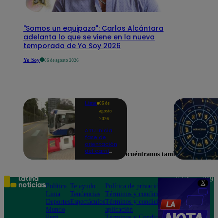
"Somos un equipazo": Carlos Alcántara
adelanta lo que se viene en la nueva
temporada de Yo Soy 2026
Yo Soy
06 de agosto 2026
Lima
06 de
agosto
2026
ATU inicia
fase de
orientación
del carril
Encuéntranos también en
exclusivo
para el
Corredor
Azul en la
Teléfono: 219
X
av.
Política
Te ayudo
Política de privacidad
1000
Arequipa |
Lima
Tendencias
Términos y condiciones
Av. San
VIDEO
Deportes
Espectáculos
Términos y condiciones
Felipe 968
Mundo
aplicación
Jesús María
Perú
Términos y Condiciones