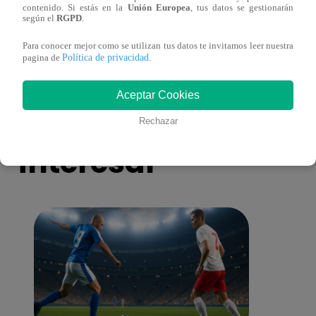
contenido. Si estás en la
Unión Europea
, tus datos se gestionarán
toma una difícil decisión por el futuro de
despi
según el
RGPD
.
sus nietos!
Para conocer mejor como se utilizan tus datos te invitamos leer nuestra
Política de privacidad
pagina de
.
Aceptar Cookies
También te puede
Rechazar
interesar