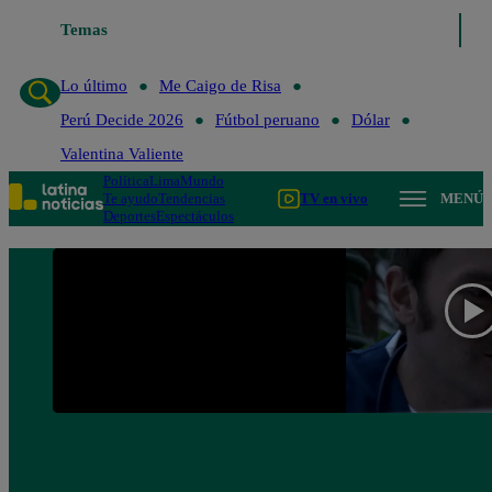
Temas
Lo último
Me Caigo de 
Lo último
Me Caigo de Risa
Perú Decide 2026
Fútbol peruano
Dólar
Valentina Valiente
Política
Lima
Mundo
Te ayudo
Tendencias
TV en vivo
MENÚ
Deportes
Espectáculos