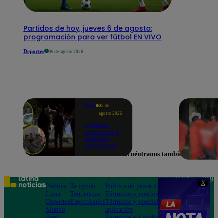
Partidos de hoy, jueves 6 de agosto:
programación para ver fútbol EN VIVO
Deportes
06 de agosto 2026
Perú
05 de
agosto 2026
Ordenan
excarcelar a
militares
investigados
por muerte
Encuéntranos también en
de jóvenes
durante
operativo en
Colcabamba
Teléfono: 219
X
Política
Te ayudo
Política de privacidad
1000
Lima
Tendencias
Términos y condiciones
Av. San
Deportes
Espectáculos
Términos y condiciones
Felipe 968
Mundo
aplicación
Jesús María
Perú
Términos y Condiciones