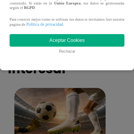
contenido. Si estás en la
Unión Europea
, tus datos se gestionarán
toma una difícil decisión por el futuro de
despi
según el
RGPD
.
sus nietos!
Para conocer mejor como se utilizan tus datos te invitamos leer nuestra
Política de privacidad
pagina de
.
Aceptar Cookies
También te puede
Rechazar
interesar