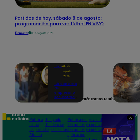
Partidos de hoy, sábado 8 de agosto:
programación para ver fútbol EN VIVO
Deportes
08 de agosto 2026
Perú
07 de
agosto
2026
Giro en caso
de
empresario
secuestrado
Encuéntranos también en
y asesinado:
Habría sido
un ajuste de
cuentas
Teléfono: 219
X
Política
Te ayudo
Política de privacidad
1000
Lima
Tendencias
Términos y condiciones
Av. San
Deportes
Espectáculos
Términos y condiciones
Felipe 968
Mundo
aplicación
Jesús María
Perú
Términos y Condiciones