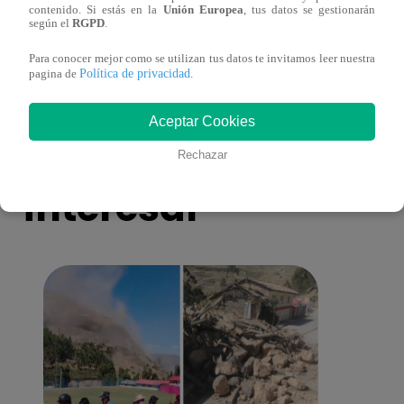
contenido. Si estás en la
Unión Europea
, tus datos se gestionarán
toma una difícil decisión por el futuro de
despi
según el
RGPD
.
sus nietos!
Para conocer mejor como se utilizan tus datos te invitamos leer nuestra
Política de privacidad
pagina de
.
Aceptar Cookies
También te puede
Rechazar
interesar