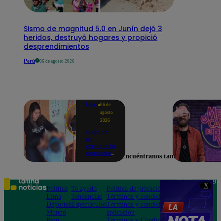
Sismo de magnitud 5.0 en Junín dejó 3
heridos, destruyó hogares y propició
desprendimientos
Perú
06 de agosto 2026
Lima
06 de
agosto
2026
Captan
en
cámara la
agresión
Encuéntranos también en
de una
psicóloga
contra un
niño con
Teléfono: 219
X
autismo:
Política
Te ayudo
Política de privacidad
1000
madre
Lima
Tendencias
Términos y condiciones
Av. San
denuncia
Deportes
Espectáculos
Términos y condiciones
Felipe 968
maltratos
Mundo
aplicación
Jesús María
contínuos
Perú
Términos y Condiciones