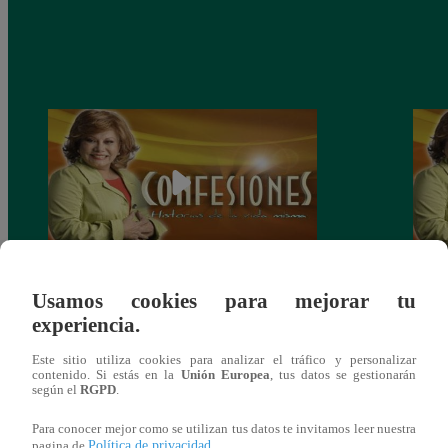
Confesiones: “La Herencia” – capítulo del
Confe
Usamos cookies para mejorar tu
Domingo 01 de junio
del 
experiencia.
Este sitio utiliza cookies para analizar el tráfico y personalizar
contenido. Si estás en la
Unión Europea
, tus datos se gestionarán
según el
RGPD
.
También te puede
Para conocer mejor como se utilizan tus datos te invitamos leer nuestra
Política de privacidad
pagina de
.