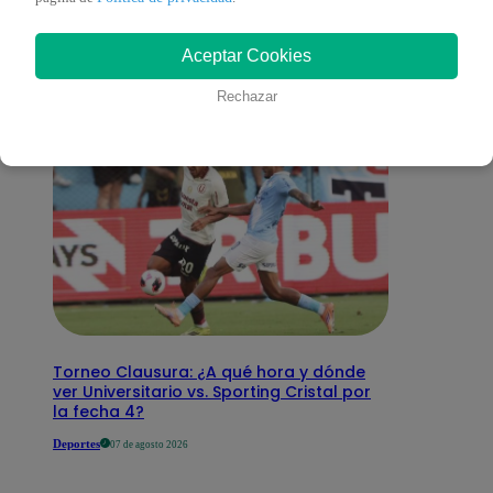
interesar
Aceptar Cookies
Rechazar
Torneo Clausura: ¿A qué hora y dónde
ver Universitario vs. Sporting Cristal por
la fecha 4?
Deportes
07 de agosto 2026