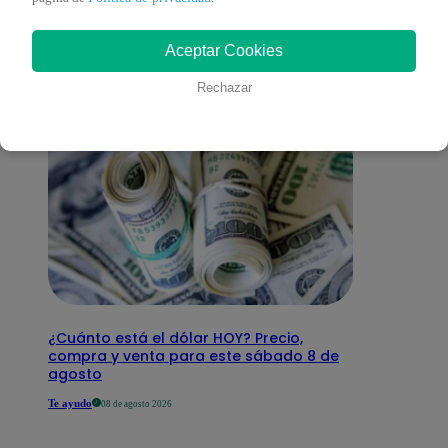
interesar
Aceptar Cookies
Rechazar
¿Cuánto está el dólar HOY? Precio,
compra y venta para este sábado 8 de
agosto
Te ayudo
08 de agosto 2026