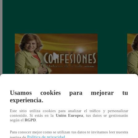
Confesiones: “La Herencia” – capítulo del
Confe
Usamos cookies para mejorar tu
Domingo 01 de junio
del 
experiencia.
Este sitio utiliza cookies para analizar el tráfico y personalizar
contenido. Si estás en la
Unión Europea
, tus datos se gestionarán
según el
RGPD
.
También te puede
Para conocer mejor como se utilizan tus datos te invitamos leer nuestra
Política de privacidad
pagina de
.