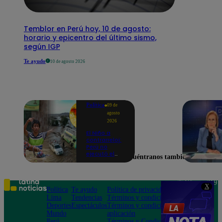
Temblor en Perú hoy, 10 de agosto:
horario y epicentro del último sismo,
según IGP
Te ayudo
10 de agosto 2026
Política
09 de
agosto
2026
El Niño a
contrarreloj:
Perú no
ejecutó el
Encuéntranos también en
58% de
acciones
para prevenir
inundaciones
Teléfono: 219
X
en puntos
Política
Te ayudo
Política de privacidad
1000
críticos de
Lima
Tendencias
Términos y condiciones
Av. San
ríos
Deportes
Espectáculos
Términos y condiciones
Felipe 968
Mundo
aplicación
Jesús María
Perú
Términos y Condiciones