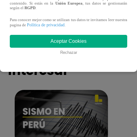
contenido. Si estás en la
Unión Europea
, tus datos se gestionarán
eres tú”: una historia de cartas y amor que
capít
según el
RGPD
.
lo cambiará todo
Para conocer mejor como se utilizan tus datos te invitamos leer nuestra
Política de privacidad
pagina de
.
Aceptar Cookies
También te puede
Rechazar
interesar