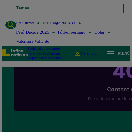
Temas
Lo último
Me Caigo de 
Lo último
Me Caigo de Risa
Perú Decide 2026
Fútbol peruano
Dólar
Valentina Valiente
Política
Lima
Mundo
Te ayudo
Tendencias
TV en vivo
MENÚ
Deportes
Espectáculos