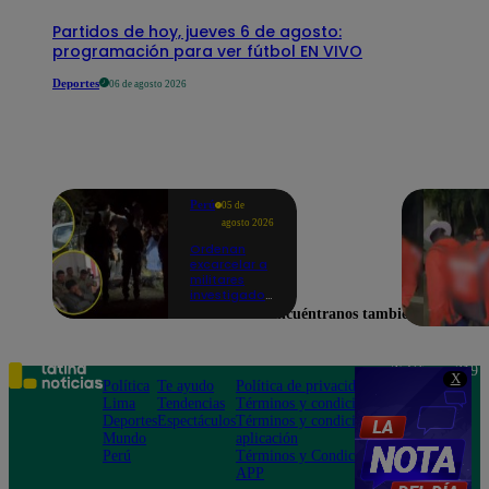
Partidos de hoy, jueves 6 de agosto:
programación para ver fútbol EN VIVO
Deportes
06 de agosto 2026
Perú
05 de
agosto 2026
Ordenan
excarcelar a
militares
investigados
por muerte
Encuéntranos también en
de jóvenes
durante
operativo en
Colcabamba
Teléfono: 219
X
Política
Te ayudo
Política de privacidad
1000
Lima
Tendencias
Términos y condiciones
Av. San
Deportes
Espectáculos
Términos y condiciones
Felipe 968
Mundo
aplicación
Jesús María
Perú
Términos y Condiciones
APP