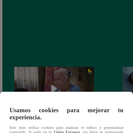
Usamos cookies para mejorar tu
experiencia.
Valentina Valiente capítulo 43: ¡Dolores
Valen
Este sitio utiliza cookies para analizar el tráfico y personalizar
toma una difícil decisión por el futuro de
despi
contenido. Si estás en la
Unión Europea
, tus datos se gestionarán