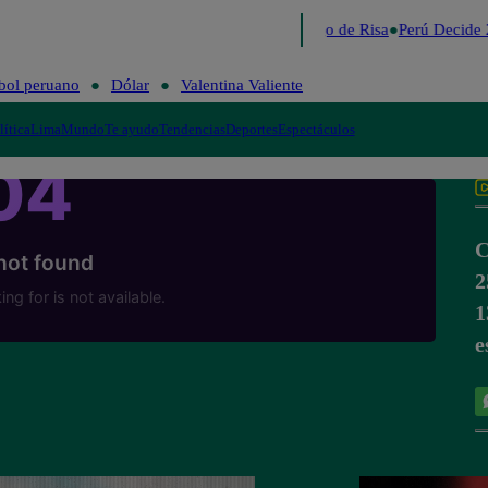
Lo último
Me Caigo de Risa
Perú Decide 
bol peruano
Dólar
Valentina Valiente
lítica
Lima
Mundo
Te ayudo
Tendencias
Deportes
Espectáculos
C
2
1
e