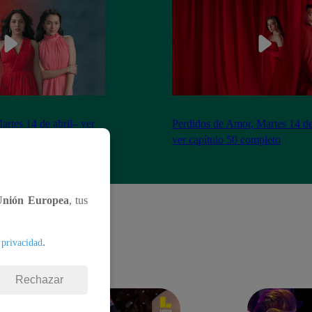
artes 14 de abril– ver
Perdidos de Amor, Martes 14 de
eto
ver capítulo 50 completo
Unión Europea
, tus
.
 privacidad
Rechazar