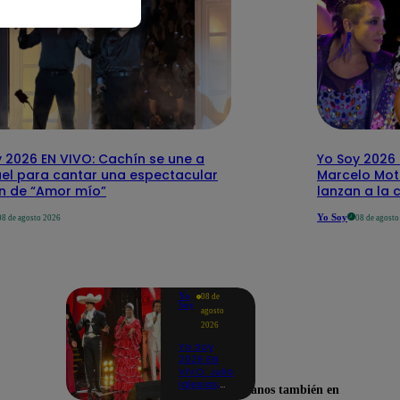
 2026 EN VIVO: Cachín se une a
Yo Soy 2026 
el para cantar una espectacular
Marcelo Mott
ón de “Amor mío”
lanzan a la 
Yo Soy
08 de agosto 2026
08 de agost
Yo
08 de
Soy
agosto
2026
Yo Soy
2026 EN
VIVO: Julio
Iglesias,
Encuéntranos también en
José José,