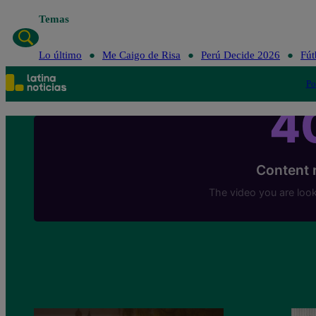
Temas
Lo último
Me Caigo de Risa
Perú Decide 2026
Fút
Po