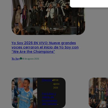
Yo Soy 2026 EN VIVO: Nueve grandes
voces cerraron el inicio de Yo Soy con
“We Are the Champions”
Yo Soy
08 de agosto 2026
Deportes
08 de
agosto
2026
Partidos y
tabla de
posiciones
del Torneo
Clausura EN