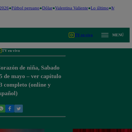
2026
Fútbol peruano
Dólar
Valentina Valiente
Lo último
Me Caigo d
TV en vivo
MENÚ
TV en vivo
orazón de niña, Sabado
5 de mayo – ver capítulo
3 completo (online y
spañol)