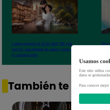
Latina estrenará el 28 de abril “Mi vida
Dos e
eres tú”: una historia de cartas y amor que
capít
lo cambiará todo
Usamos cook
Este sitio utiliza c
datos se gestionará
También te puede i
Para conocer mejor 