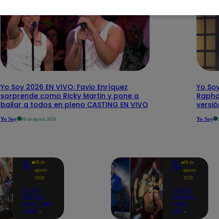
Yo Soy 2026 EN VIVO: Favio Enríquez
Yo Soy
sorprende como Ricky Martin y pone a
Rapha
bailar a todos en pleno CASTING EN VIVO
versi
Yo Soy
Yo Soy
08 de agosto 2026
Yo
Yo
08 de
08 de
Soy
Soy
agosto
agosto
2026
2026
Yo Soy
Yo Soy
2026 EN
2026 EN
VIVO: “Hey
VIVO:
Jude”
Jely
reúne a
Reátegui