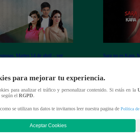
sposas, Martes 14 de abril – ver
Sara no es Kara, M
ulo 40 completo
capítulo 06 compl
ies para mejorar tu experiencia.
ookies para analizar el tráfico y personalizar contenido. Si estás en la
n según el
RGPD
.
nteresar
como se utilizan tus datos te invitamos leer nuestra pagina de
Política de
Aceptar Cookies