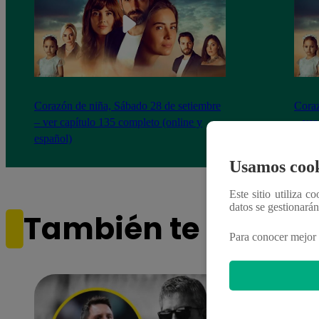
Corazón de niña, Sábado 28 de setiembre
Coraz
– ver capítulo 135 completo (online y
– ver
español)
españ
Usamos cook
Este sitio utiliza c
datos se gestionará
También te puede i
Para conocer mejor 