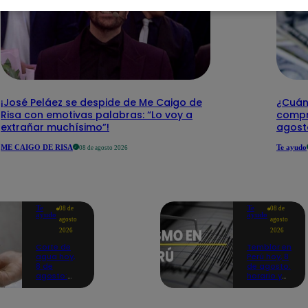
¡José Peláez se despide de Me Caigo de
¿Cuánt
Risa con emotivas palabras: “Lo voy a
compr
extrañar muchísimo”!
agost
ME CAIGO DE RISA
Te ayudo
08 de agosto 2026
Te
Te
08 de
08 de
ayudo
ayudo
agosto
agosto
2026
2026
Corte de
Temblor en
agua hoy,
Perú hoy, 8
8 de
de agosto:
agosto:
horario y
horarios y
epicentro
distritos
del último
afectados
sismo,