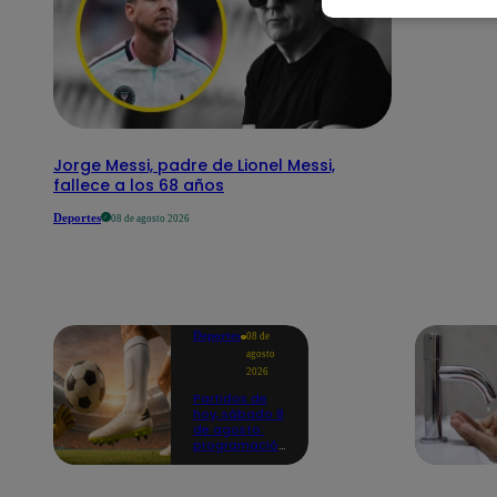
Jorge Messi, padre de Lionel Messi,
fallece a los 68 años
Deportes
08 de agosto 2026
Deportes
08 de
agosto
2026
Partidos de
hoy, sábado 8
de agosto:
programación
para ver
fútbol EN
VIVO