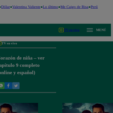
Dólar
Valentina Valiente
Lo último
Me Caigo de Risa
Perú Decide 2
TV en vivo
MENÚ
TV en vivo
orazón de niña – ver
apítulo 9 completo
online y español)