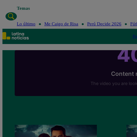
Temas
Lo último
Me Caigo de Risa
Perú Decide 2026
Fút
Po