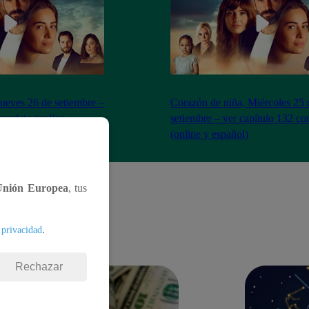
Jueves 26 de setiembre –
Corazón de niña, Miércoles 25 
ompleto (online y
setiembre – ver capítulo 132 c
(online y español)
Unión Europea
, tus
.
 privacidad
Rechazar