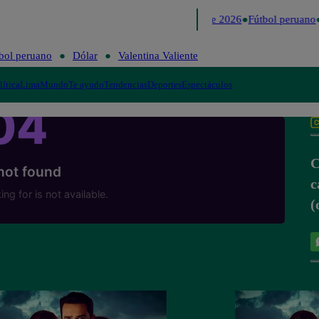
Lo último
Me Caigo de Risa
Perú Decide 2026
Fútbol peruano
bol peruano
Dólar
Valentina Valiente
lítica
Lima
Mundo
Te ayudo
Tendencias
Deportes
Espectáculos
C
c
(