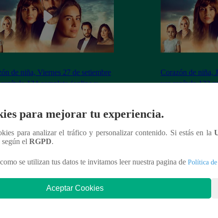
ón de niña, Viernes 27 de setiembre
Corazón de niña, 
 capítulo 134 completo (online y
ver capítulo 133 c
ol)
español)
ies para mejorar tu experiencia.
ookies para analizar el tráfico y personalizar contenido. Si estás en la
n según el
RGPD
.
nteresar
como se utilizan tus datos te invitamos leer nuestra pagina de
Política de
Aceptar Cookies