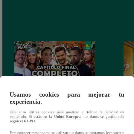
Usamos cookies para mejorar tu
¿CUÁL ES TU PEDIDO? Martes 20 de
¡Nell
experiencia.
Enero – PROGRAMA COMPLETO
el du
Este sitio utiliza cookies para analizar el tráfico y personalizar
contenido. Si estás en la
Unión Europea
, tus datos se gestionarán
según el
RGPD
.
Para conocer mejor como se utilizan tus datos te invitamos leer nuestra