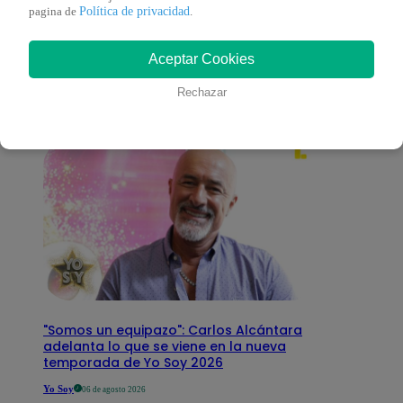
También te puede
Política de privacidad
pagina de
.
Aceptar Cookies
interesar
Rechazar
"Somos un equipazo": Carlos Alcántara
adelanta lo que se viene en la nueva
temporada de Yo Soy 2026
Yo Soy
06 de agosto 2026