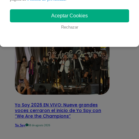
interesar
Aceptar Cookies
Rechazar
Yo Soy 2026 EN VIVO: Nueve grandes
voces cerraron el inicio de Yo Soy con
“We Are the Champions”
Yo Soy
08 de agosto 2026