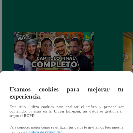
¿CUÁL ES TU PEDIDO? Martes 20 de
¡Nell
Usamos cookies para mejorar tu
Enero – PROGRAMA COMPLETO
el du
experiencia.
Este sitio utiliza cookies para analizar el tráfico y personalizar
contenido. Si estás en la
Unión Europea
, tus datos se gestionarán
según el
RGPD
.
También te puede
Para conocer mejor como se utilizan tus datos te invitamos leer nuestra
Política de privacidad
pagina de
.