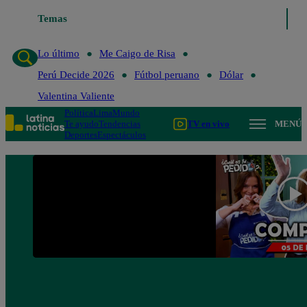
Temas
Lo último
Me Caigo de 
Lo último
Me Caigo de Risa
Perú Decide 2026
Fútbol peruano
Dólar
Valentina Valiente
Política
Lima
Mundo
Te ayudo
Tendencias
TV en vivo
MENÚ
Deportes
Espectáculos