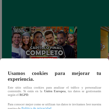
¿CUÁL ES TU PEDIDO? Martes 20 de
¡Nell
Usamos cookies para mejorar tu
Enero – PROGRAMA COMPLETO
el du
experiencia.
Este sitio utiliza cookies para analizar el tráfico y personalizar
contenido. Si estás en la
Unión Europea
, tus datos se gestionarán
según el
RGPD
.
También te puede
Para conocer mejor como se utilizan tus datos te invitamos leer nuestra
Política de privacidad
pagina de
.