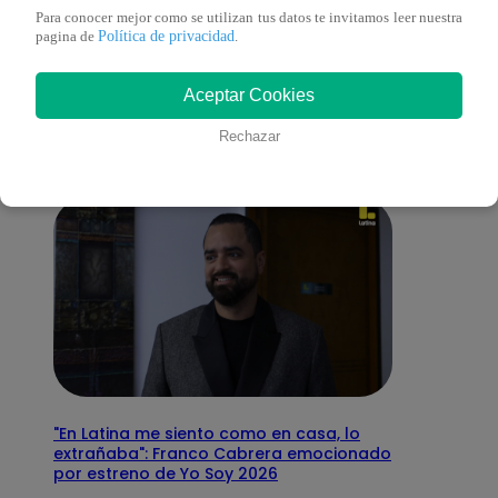
Para conocer mejor como se utilizan tus datos te invitamos leer nuestra
También te puede
Política de privacidad
pagina de
.
Aceptar Cookies
interesar
Rechazar
"En Latina me siento como en casa, lo
extrañaba": Franco Cabrera emocionado
por estreno de Yo Soy 2026