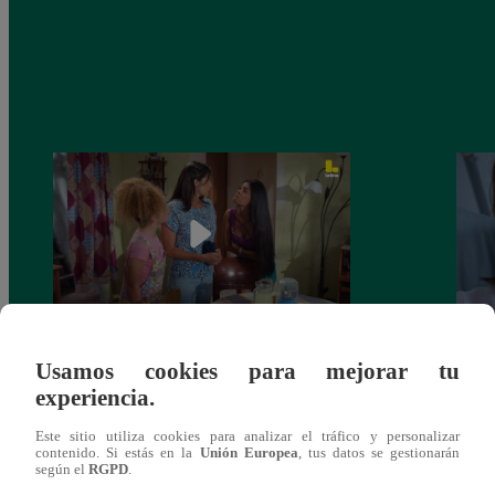
Valentina Valiente capítulo 44: Kathy y
Valen
Usamos cookies para mejorar tu
Jenny atan cabos sobre la relación entre
enfre
experiencia.
Elsa y Wilfredo!
abraz
Este sitio utiliza cookies para analizar el tráfico y personalizar
contenido. Si estás en la
Unión Europea
, tus datos se gestionarán
según el
RGPD
.