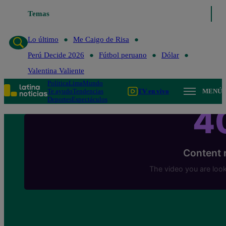
Lo último
Temas
Me Caigo de Risa
Perú Decide 2026
Fútbol peruano
Lo último
Me Caigo de Risa
Perú Decide 2026
Fútbol peruano
Dólar
Valentina Valiente
Política
Lima
Mundo
Te ayudo
Tendencias
TV en vivo
MENÚ
Deportes
Espectáculos