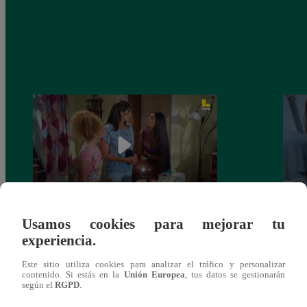
Usamos cookies para mejorar tu
Valentina Valiente capítulo 44: Kathy y
Valen
experiencia.
Jenny atan cabos sobre la relación entre
enfre
Elsa y Wilfredo!
abraz
Este sitio utiliza cookies para analizar el tráfico y personalizar
contenido. Si estás en la
Unión Europea
, tus datos se gestionarán
según el
RGPD
.