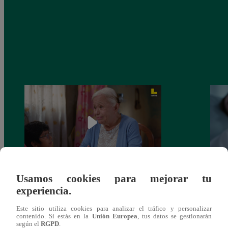
Usamos cookies para mejorar tu
Valentina Valiente capítulo 43: ¡Dolores
Valen
experiencia.
toma una difícil decisión por el futuro de
despi
sus nietos!
Este sitio utiliza cookies para analizar el tráfico y personalizar
contenido. Si estás en la
Unión Europea
, tus datos se gestionarán
según el
RGPD
.