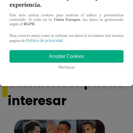
experiencia.
Este sitio utiliza cookies para analizar el tráfico y personalizar
contenido. Si estás en la
Unión Europea
, tus datos se gestionarán
según el
RGPD
.
Duelo de Campeones – Sábado 29 de
La ag
Para conocer mejor como se utilizan tus datos te invitamos leer nuestra
abril de 2023 – Programa Completo
brill
Política de privacidad
pagina de
.
Duel
Aceptar Cookies
Rechazar
También te puede
interesar