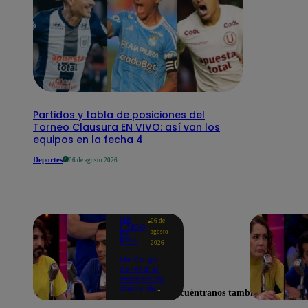
Partidos y tabla de posiciones del
Torneo Clausura EN VIVO: así van los
equipos en la fecha 4
Deportes
06 de agosto 2026
ME
06 de
CAIGO
agosto
DE
RISA
2026
Me Caigo
De Risa: El
inesperado
chiste de
Encuéntranos también en
tres actos
de Manuel