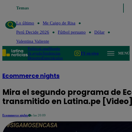
Lo último
Temas
Me Caigo de Risa
Perú Decide 2026
Fútbol perua
Lo último
Me Caigo de Risa
Perú Decide 2026
Fútbol peruano
Dólar
Valentina Valiente
Política
Lima
Mundo
Te ayudo
Tendencias
TV en vivo
MENÚ
Deportes
Espectáculos
Ecommerce nights
Mira el segundo programa de E
transmitido en Latina.pe [Video
Ecommerce nights
a las 20:09