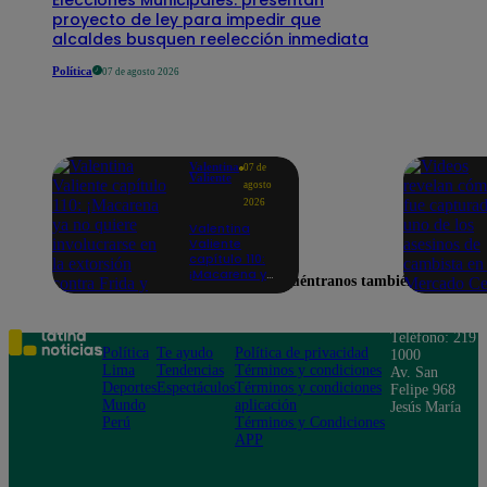
proyecto de ley para impedir que
alcaldes busquen reelección inmediata
Política
07 de agosto 2026
Valentina
07 de
Valiente
agosto
2026
Valentina
Valiente
capítulo 110:
¡Macarena ya
Encuéntranos también en
no quiere
involucrarse
en la
extorsión
Teléfono: 219
contra Frida y
Política
Te ayudo
Política de privacidad
1000
Rodrigo!
Lima
Tendencias
Términos y condiciones
Av. San
Deportes
Espectáculos
Términos y condiciones
Felipe 968
Mundo
aplicación
Jesús María
Perú
Términos y Condiciones
APP