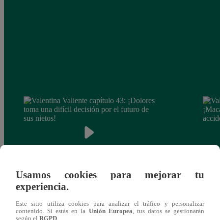
Usamos cookies para mejorar tu
experiencia.
Valentina Valiente capítulo 43: ¡Dolores
Valen
toma una difícil decisión por el futuro de
despi
Este sitio utiliza cookies para analizar el tráfico y personalizar
sus nietos!
contenido. Si estás en la
Unión Europea
, tus datos se gestionarán
según el
RGPD
.