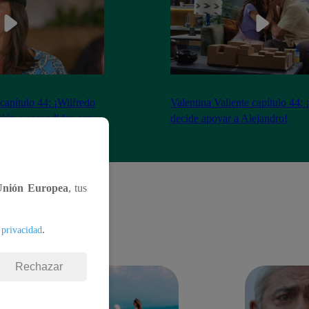
 capítulo 44: ¡Wilfredo
Valentina Valiente capítulo 44: 
ción a escondidas con
decide apoyar a Alejandro!
Unión Europea
, tus
.
 privacidad
Rechazar