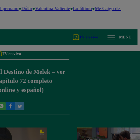
 peruano
Dólar
Valentina Valiente
Lo último
Me Caigo de Risa
Perú
TV en vivo
MENÚ
TV en vivo
l Destino de Melek – ver
apítulo 72 completo
online y español)