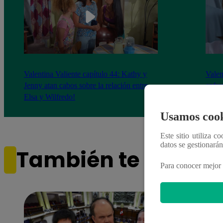
Valentina Valiente capítulo 44: Kathy y
Valen
Jenny atan cabos sobre la relación entre
enfre
Elsa y Wilfredo!
abraz
Usamos cook
Este sitio utiliza c
datos se gestionará
También te puede i
Para conocer mejor 