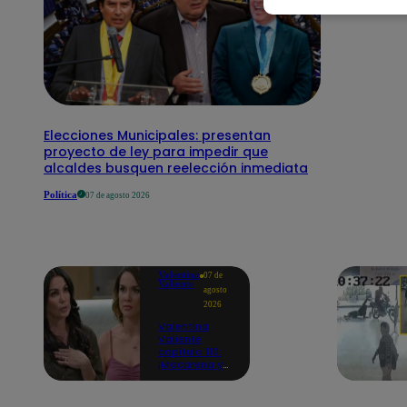
Elecciones Municipales: presentan
proyecto de ley para impedir que
alcaldes busquen reelección inmediata
Política
07 de agosto 2026
Valentina
07 de
Valiente
agosto
2026
Valentina
Valiente
capítulo 110:
¡Macarena ya
no quiere
involucrarse
en la