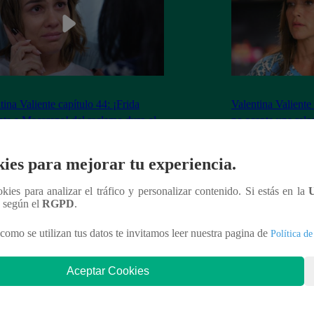
tina Valiente capítulo 44: ¡Frida
Valentina Valiente
nta a Macarena! del reclamo duro al
no acepta una rela
o que la quiebra
Elsa!
ies para mejorar tu experiencia.
ookies para analizar el tráfico y personalizar contenido. Si estás en la
n según el
RGPD
.
nteresar
como se utilizan tus datos te invitamos leer nuestra pagina de
Política de
Aceptar Cookies