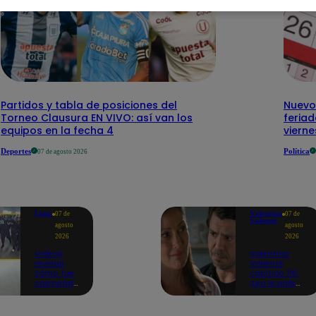
Partidos y tabla de posiciones del
Nuevo
Torneo Clausura EN VIVO: así van los
feriad
equipos en la fecha 4
vierne
Deportes
Política
07 de agosto 2026
Lima
Valentina
07 de
07 de
Valiente
agosto
agosto
2026
2026
Videos
Valentina
revelan
Valiente
cómo fue
capítulo 110:
capturado
¡Leo le pide
uno de los
perdón a Elsa
asesinos
por haberla
de
dejado sola