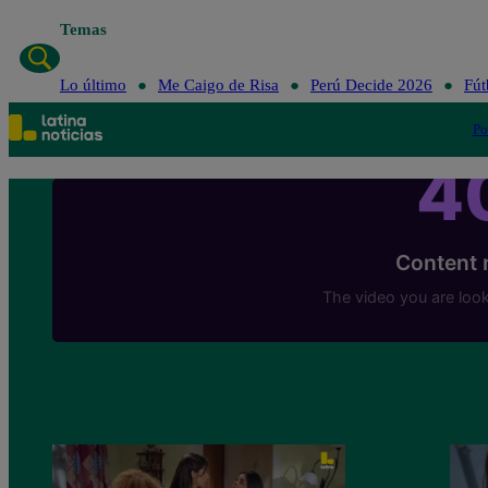
Temas
Lo último
Me Caigo de Risa
Perú Decide 2026
Fút
Po