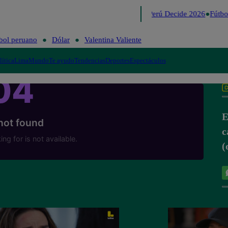
Lo último
Me Caigo de Risa
Perú Decide 2026
Fútbol
bol peruano
Dólar
Valentina Valiente
lítica
Lima
Mundo
Te ayudo
Tendencias
Deportes
Espectáculos
E
c
(