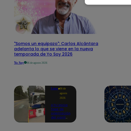
"Somos un equipazo": Carlos Alcántara
adelanta lo que se viene en la nueva
temporada de Yo Soy 2026
Yo Soy
06 de agosto 2026
Lima
06 de
agosto
2026
ATU inicia
fase de
orientación
del carril
exclusivo
para el
Corredor