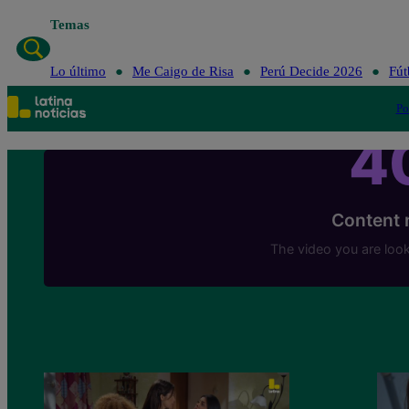
Temas
Lo último
Me Caigo de Risa
Perú Decide 2026
Fút
Po