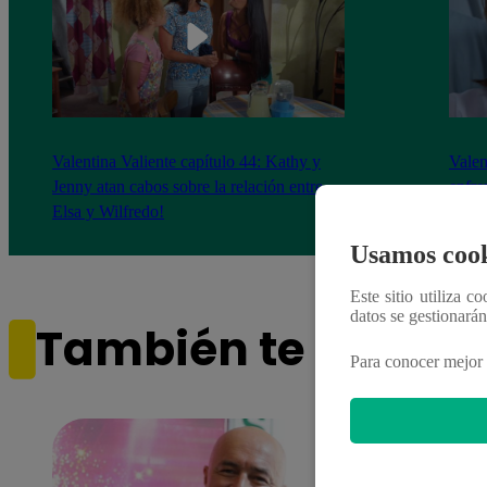
Valentina Valiente capítulo 44: Kathy y
Valen
Jenny atan cabos sobre la relación entre
enfre
Elsa y Wilfredo!
abraz
Usamos cook
Este sitio utiliza c
datos se gestionará
También te puede i
Para conocer mejor 