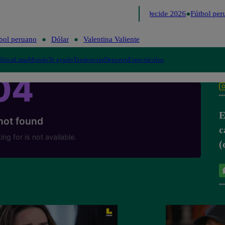
Lo último
Me Caigo de Risa
Perú Decide 2026
Fútbol per
bol peruano
Dólar
Valentina Valiente
lítica
Lima
Mundo
Te ayudo
Tendencias
Deportes
Espectáculos
E
c
(