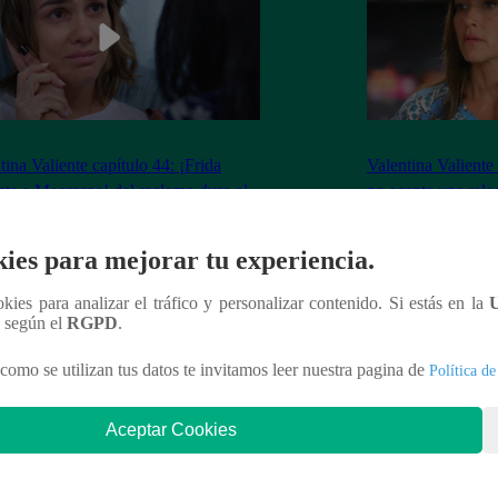
tina Valiente capítulo 44: ¡Frida
Valentina Valiente
nta a Macarena! del reclamo duro al
no acepta una rela
o que la quiebra
Elsa!
ies para mejorar tu experiencia.
ookies para analizar el tráfico y personalizar contenido. Si estás en la
n según el
RGPD
.
nteresar
como se utilizan tus datos te invitamos leer nuestra pagina de
Política de
Aceptar Cookies