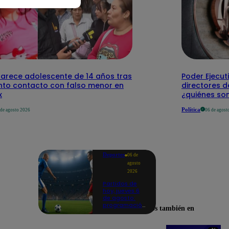
arece adolescente de 14 años tras
Poder Ejecut
nto contacto con falso menor en
directores d
x
¿quiénes so
Política
 de agosto 2026
06 de agost
Deportes
06 de
agosto
2026
Partidos de
hoy, jueves 6
de agosto:
programación
Encuéntranos también en
para ver
fútbol EN
VIVO