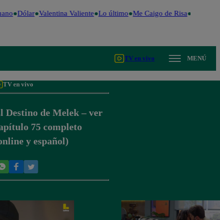
uano
Dólar
Valentina Valiente
Lo último
Me Caigo de Risa
Perú Deci
TV en vivo
MENÚ
TV en vivo
l Destino de Melek – ver
apítulo 75 completo
online y español)