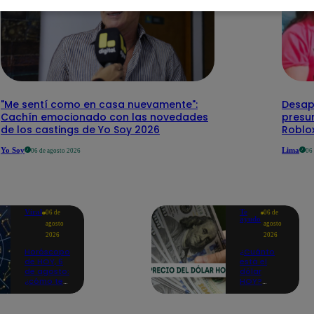
"Me sentí como en casa nuevamente":
Desap
Cachín emocionado con las novedades
presu
de los castings de Yo Soy 2026
Roblo
Yo Soy
Lima
06 de agosto 2026
06
Viral
Te
06 de
06 de
ayudo
agosto
agosto
2026
2026
Horóscopo
¿Cuánto
de HOY, 6
está el
de agosto:
dólar
¿cómo te
HOY?
irá en el
Precio,
amor y
compra y
trabajo,
venta para