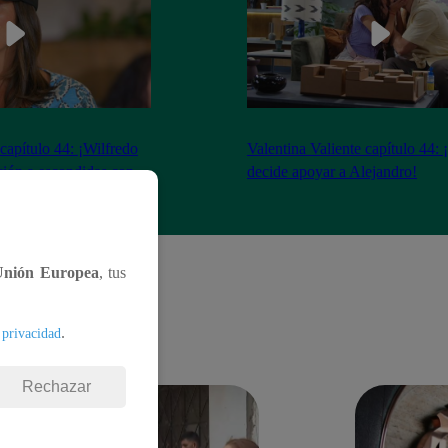
 capítulo 44: ¡Wilfredo
Valentina Valiente capítulo 44: 
ción a escondidas con
decide apoyar a Alejandro!
Unión Europea
, tus
.
 privacidad
Rechazar