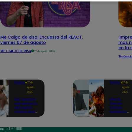
Me Caigo de Risa: Encuesta del REACT,
¡Impre
viernes 07 de agosto
más n
en la 
ME CAIGO DE RISA
07 de agosto 2026
Tendenci
Política
Política
07 de
07 de
agosto
agosto
2026
2026
MEF anuncia
Menos
que aumento
Fiestas
del sueldo
Patrias,
mínimo será
Navidad y
en dos
Año Nuevo:
etapas: "El
ministro de
primero,
Economía
posiblemente,
anuncia que
ono: 219 1000