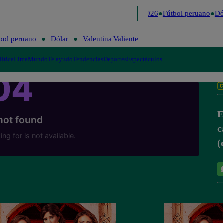
Lo último
Me Caigo de Risa
Perú Decide 2026
Fútbol peruano
Dól
bol peruano
Dólar
Valentina Valiente
lítica
Lima
Mundo
Te ayudo
Tendencias
Deportes
Espectáculos
E
c
(