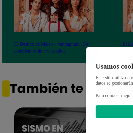
El Destino de Melek – ver capítulo 159
El De
completo (online y español)
compl
Usamos cook
Este sitio utiliza c
También te puede i
datos se gestionará
Para conocer mejor 