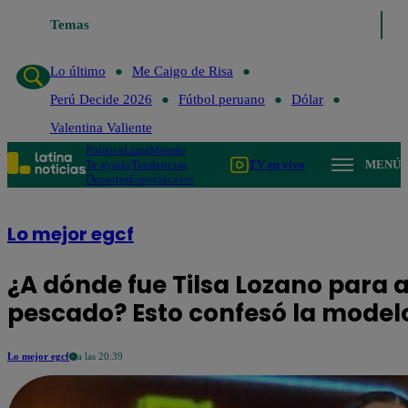
Temas
Lo último
Me Caigo de Risa
Perú Decide 2026
Fútbol peru
Lo último
Me Caigo de Risa
Perú Decide 2026
Fútbol peruano
Dólar
Valentina Valiente
Política
Lima
Mundo
Te ayudo
Tendencias
TV en vivo
MENÚ
Deportes
Espectáculos
Lo mejor egcf
¿A dónde fue Tilsa Lozano para a
pescado? Esto confesó la model
Lo mejor egcf
a las 20:39