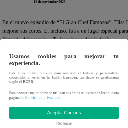
10 de noviembre 2023
En el nuevo episodio de “El Gran Chef Famosos”, Tilsa 
mejorar sus cortes. E, incluso, fue a un lugar especial p
fileteado del pescado. ¿Te imaginas a dónde fue?
“El fin de semana pasado aproveché y me fui al mercado. 
Usamos cookies para mejorar tu
me quedé clavada en el puesto de pescado para que me en
experiencia.
práctica”, contó la participante.
Este sitio utiliza cookies para analizar el tráfico y personalizar
contenido. Si estás en la
Unión Europea
, tus datos se gestionarán
según el
RGPD
.
Este viernes 10 de noviembre, los participantes de “El G
de comida de la sierra peruana. ‘Checho’ Ibarra, Tilsa L
Para conocer mejor como se utilizan tus datos te invitamos leer nuestra
Política de privacidad
pagina de
.
deberán dejar toda su sazón en los platillos para no caer 
Aceptar Cookies
Rechazar