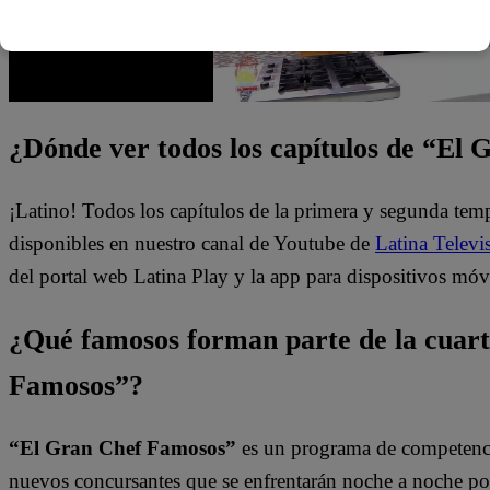
¿Dónde ver todos los capítulos de “El
¡Latino! Todos los capítulos de la primera y segunda te
disponibles en nuestro canal de Youtube de
Latina Televi
del portal web Latina Play y la app para dispositivos móv
¿Qué famosos forman parte de la cuar
Famosos”?
“El Gran Chef Famosos”
es un programa de competencia
nuevos concursantes que se enfrentarán noche a noche por l