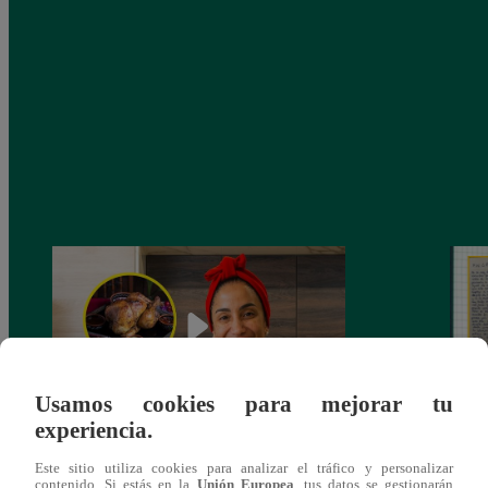
Usamos cookies para mejorar tu
experiencia.
¿Por qué Nelly Rossinelli se volvió viral
La ca
Este sitio utiliza cookies para analizar el tráfico y personalizar
antes de Navidad?
conmo
contenido. Si estás en la
Unión Europea
, tus datos se gestionarán