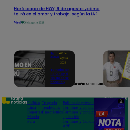
Horóscopo de HOY, 6 de agosto: ¿cómo
te irá en el amor y trabajo, según la IA?
Viral
06 de agosto 2026
Te
06 de
ayudo
agosto
2026
Temblor en
Perú hoy, 6
de agosto:
horario y
Encuéntranos también en
epicentro
del último
sismo,
según IGP
Teléfono: 219
X
Política
Te ayudo
Política de privacidad
1000
Lima
Tendencias
Términos y condiciones
Av. San
Deportes
Espectáculos
Términos y condiciones
Felipe 968
Mundo
aplicación
Jesús María
Perú
Términos y Condiciones
APP