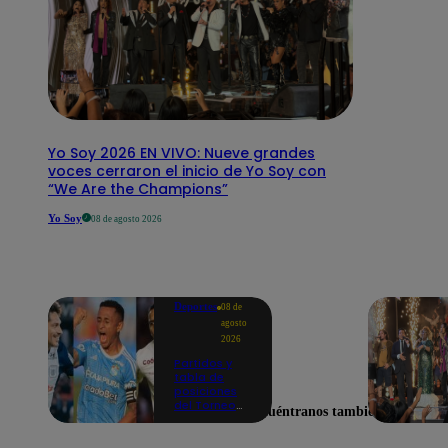
Yo Soy 2026 EN VIVO: Nueve grandes
voces cerraron el inicio de Yo Soy con
“We Are the Champions”
Yo Soy
08 de agosto 2026
Deportes
08 de
agosto
2026
Partidos y
tabla de
posiciones
del Torneo
Encuéntranos también en
Clausura EN
VIVO: así van
los equipos