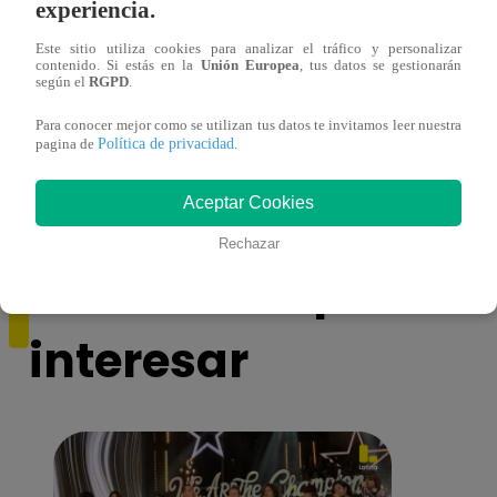
experiencia.
Este sitio utiliza cookies para analizar el tráfico y personalizar
contenido. Si estás en la
Unión Europea
, tus datos se gestionarán
según el
RGPD
.
¿Por qué Nelly Rossinelli se volvió viral
La ca
antes de Navidad?
conmo
Para conocer mejor como se utilizan tus datos te invitamos leer nuestra
Política de privacidad
pagina de
.
Aceptar Cookies
Rechazar
También te puede
interesar