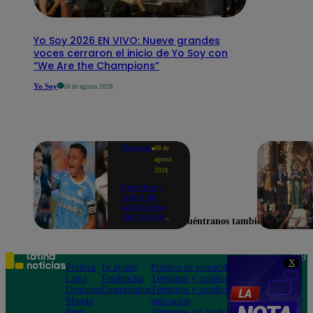
Yo Soy 2026 EN VIVO: Nueve grandes
voces cerraron el inicio de Yo Soy con
“We Are the Champions”
Yo Soy
08 de agosto 2026
Deportes
08 de
agosto
2026
Partidos y
tabla de
posiciones
del Torneo
Encuéntranos también en
Clausura EN
VIVO: así van
los equipos
en la fecha 4
Teléfono: 219
X
Política
Te ayudo
Política de privacidad
1000
Lima
Tendencias
Términos y condiciones
Av. San
Deportes
Espectáculos
Términos y condiciones
Felipe 968
Mundo
aplicación
Jesús María
Perú
Términos y Condiciones