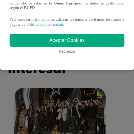
contenido. Si estás en la
Unión Europea
, tus datos se gestionarán
antes de Navidad?
conmo
según el
RGPD
.
Para conocer mejor como se utilizan tus datos te invitamos leer nuestra
Política de privacidad
pagina de
.
Aceptar Cookies
También te puede
Rechazar
interesar