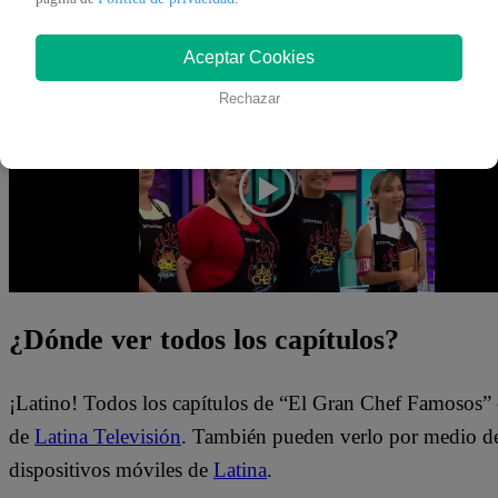
pelos de punta. Con José Peláez en la conducción, los co
caer en la noche de eliminación. Además, tendrán que prep
Aceptar Cookies
lograrán salvarse?
Rechazar
¿Dónde ver todos los capítulos?
¡Latino! Todos los capítulos de “El Gran Chef Famosos” 
de
Latina Televisión
. También pueden verlo por medio del
dispositivos móviles de
Latina
.