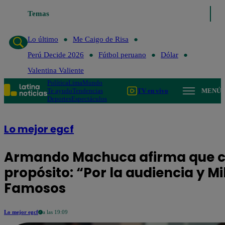
Temas
Lo último
Me Caigo de 
Lo último
Me Caigo de Risa
Perú Decide 2026
Fútbol peruano
Dólar
Valentina Valiente
Política
Lima
Mundo
Te ayudo
Tendencias
TV en vivo
MENÚ
Deportes
Espectáculos
Lo mejor egcf
Armando Machuca afirma que ca
propósito: “Por la audiencia y Mi
Famosos
Lo mejor egcf
a las 19:09