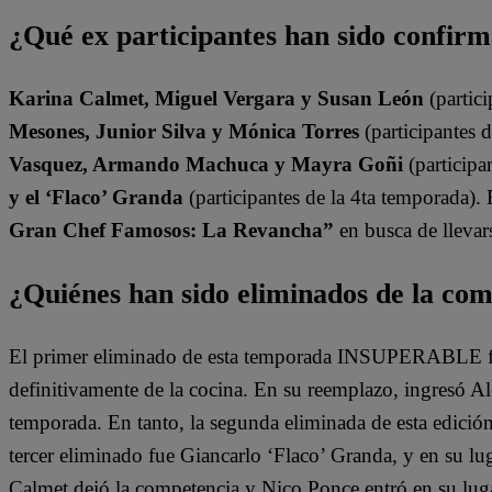
¿Qué ex participantes han sido confir
Karina Calmet, Miguel Vergara y Susan León
(partici
Mesones, Junior Silva y Mónica Torres
(participantes 
Vasquez, Armando Machuca y Mayra Goñi
(participa
y el ‘Flaco’ Granda
(participantes de la 4ta temporada).
Gran Chef Famosos: La Revancha”
en busca de llevars
¿Quiénes han sido eliminados de la co
El primer eliminado de esta temporada INSUPERABLE fu
definitivamente de la cocina. En su reemplazo, ingresó A
temporada. En tanto, la segunda eliminada de esta edició
tercer eliminado fue Giancarlo ‘Flaco’ Granda, y en su lu
Calmet dejó la competencia y Nico Ponce entró en su lugar