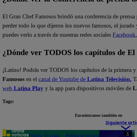
El Gran Chef Famosos brindó una conferencia de prensa p
perder todo lo que dijeron los nuevos famosos, el jurado 
puedes verlo a través de nuestras redes sociales
Facebook
¿Dónde ver TODOS los capítulos de E
¡Latino! Podrás ver TODOS los capítulos de la primera 
Famosos
en el
canal de Youtube de
Latina Televisión.
T
web
Latina Play
y la app para dispositivos móviles de
L
Tags:
destacada minuto
El Gran Chef Famosos
Encuéntranos también en
Siguiente artí
Teléfono: 219
X
Política
Te ayudo
Política de privacidad
1000