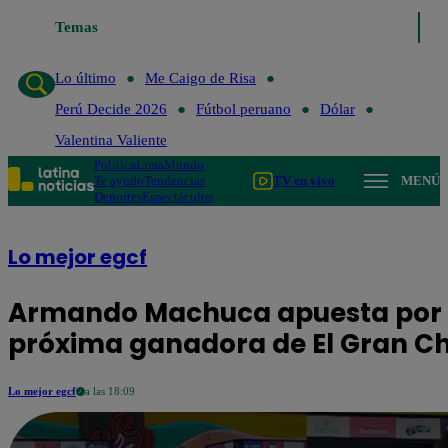
Temas
Lo último
Me Caigo de Risa
Perú Decide 202
Lo último
Me Caigo de Risa
Perú Decide 2026
Fútbol peruano
Dólar
Valentina Valiente
Política
Lima
Mundo
Te ayudo
Tendencias
TV en vivo
MENÚ
Deportes
Espectáculos
Lo mejor egcf
Armando Machuca apuesta por N
próxima ganadora de El Gran C
Lo mejor egcf
a las 18:09